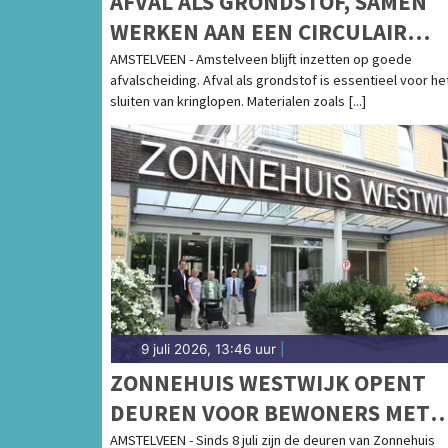
AFVAL ALS GRONDSTOF, SAMEN
WERKEN AAN EEN CIRCULAIR
AMSTELVEEN
AMSTELVEEN - Amstelveen blijft inzetten op goede
afvalscheiding. Afval als grondstof is essentieel voor he
sluiten van kringlopen. Materialen zoals [...]
9 juli 2026, 13:46 uur
|
ZONNEHUIS WESTWIJK OPENT
DEUREN VOOR BEWONERS MET
DEMENTIE
AMSTELVEEN - Sinds 8 juli zijn de deuren van Zonnehuis