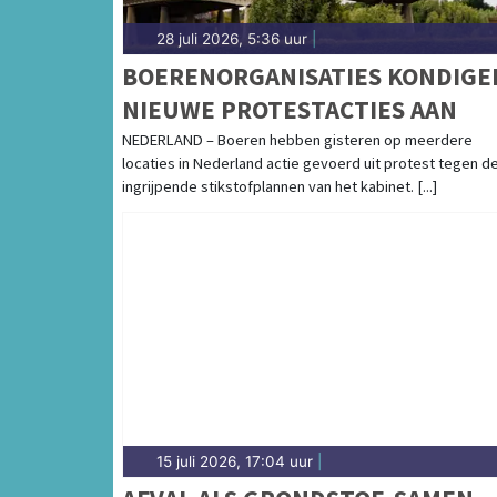
28 juli 2026, 5:36 uur
|
BOERENORGANISATIES KONDIGE
NIEUWE PROTESTACTIES AAN
NEDERLAND – Boeren hebben gisteren op meerdere
locaties in Nederland actie gevoerd uit protest tegen d
ingrijpende stikstofplannen van het kabinet. [...]
15 juli 2026, 17:04 uur
|