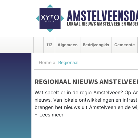
AMSTELVEENSD
lokaal nieuws amstelveen en omge
112
Algemeen
Bedrijvengids
Gemeente
Home
Regionaal
REGIONAAL NIEUWS AMSTELVEE
Wat speelt er in de regio Amstelveen? Op Am
nieuws. Van lokale ontwikkelingen en infrastr
brengen het nieuws uit Amstelveen en de w
REGIONIEUWS AMSTELVEEN
Naast Amstelveen volgen wij ook het nieuw