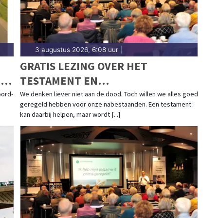
3 augustus 2026, 6:08 uur
|
GRATIS LEZING OVER HET
ZE
TESTAMENT EN
LEVENSTESTAMENT IN AALSMEER
oord-
We denken liever niet aan de dood. Toch willen we alles goed
geregeld hebben voor onze nabestaanden. Een testament
kan daarbij helpen, maar wordt [...]