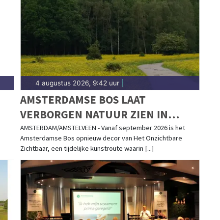
4 augustus 2026, 9:42 uur
|
AMSTERDAMSE BOS LAAT
VERBORGEN NATUUR ZIEN IN
TWEEDE EDITIE VAN HET
AMSTERDAM/AMSTELVEEN - Vanaf september 2026 is het
Amsterdamse Bos opnieuw decor van Het Onzichtbare
ONZICHTBARE ZICHTBAAR
Zichtbaar, een tijdelijke kunstroute waarin [...]