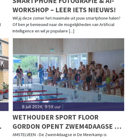
SMARTPHONE FOTOGRAFIE & AI-
WORKSHOP – LEER IETS NIEUWS!
Wil jij deze zomer het maximale uit jouw smartphone halen?
t
Of ben je benieuwd naar de mogelijkheden van Artificial
Intelligence en wil je populaire [...]
8 juli 2026, 9:59 uur
|
WETHOUDER SPORT FLOOR
GORDON OPENT ZWEM4DAAGSE EN
REIKT NATIONALE SPORTWEEK
AMSTELVEEN - De Zwem4daagse in De Meerkamp is