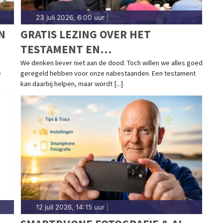
23 juli 2026, 6:00 uur
|
N
GRATIS LEZING OVER HET
TESTAMENT EN
LEVENSTESTAMENT IN
We denken liever niet aan de dood. Toch willen we alles goed
e
geregeld hebben voor onze nabestaanden. Een testament
HAARLEMMERLIEDE
kan daarbij helpen, maar wordt [...]
12 juli 2026, 14:15 uur
|