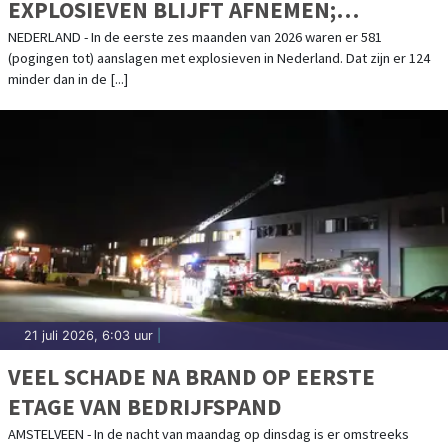
EXPLOSIEVEN BLIJFT AFNEMEN;
AANSLAGENPROBLEMATIEK BLIJFT
NEDERLAND - In de eerste zes maanden van 2026 waren er 581
(pogingen tot) aanslagen met explosieven in Nederland. Dat zijn er 124
ERNSTIG
minder dan in de [...]
21 juli 2026, 6:03 uur
|
VEEL SCHADE NA BRAND OP EERSTE
ETAGE VAN BEDRIJFSPAND
AMSTELVEEN - In de nacht van maandag op dinsdag is er omstreeks