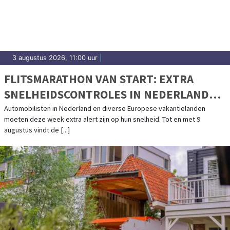
3 augustus 2026, 11:00 uur
|
FLITSMARATHON VAN START: EXTRA
SNELHEIDSCONTROLES IN NEDERLAND
EN POPULAIRE VAKANTIELANDEN
Automobilisten in Nederland en diverse Europese vakantielanden
moeten deze week extra alert zijn op hun snelheid. Tot en met 9
augustus vindt de [...]