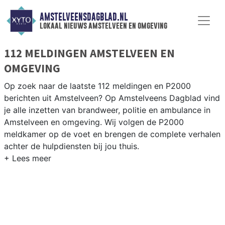
AMSTELVEENSDAGBLAD.NL
lokaal nieuws amstelveen en omgeving
112 MELDINGEN AMSTELVEEN EN
OMGEVING
Op zoek naar de laatste 112 meldingen en P2000
berichten uit Amstelveen? Op Amstelveens Dagblad vind
je alle inzetten van brandweer, politie en ambulance in
Amstelveen en omgeving. Wij volgen de P2000
meldkamer op de voet en brengen de complete verhalen
achter de hulpdiensten bij jou thuis.
P2000 MELDINGEN AMSTELVEEN
Van incidenten op de A9 en de Amstelveenseweg tot
meldingen in Binnenhof, Middenhoven en het Stadshart
— onze redactie brengt snel verslag.