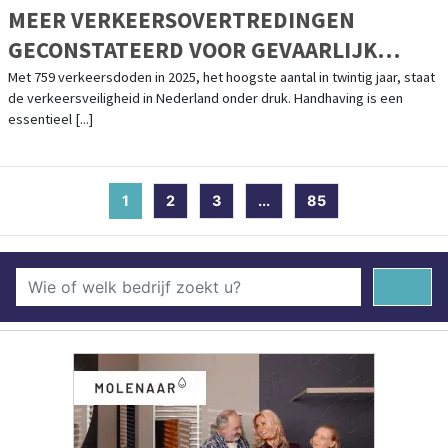
MEER VERKEERSOVERTREDINGEN
GECONSTATEERD VOOR GEVAARLIJK
RIJGEDRAG
Met 759 verkeersdoden in 2025, het hoogste aantal in twintig jaar, staat
de verkeersveiligheid in Nederland onder druk. Handhaving is een
essentieel [...]
1
(current)
2
3
...
85