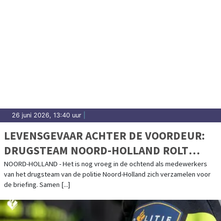
26 juni 2026, 13:40 uur
|
LEVENSGEVAAR ACHTER DE VOORDEUR:
DRUGSTEAM NOORD-HOLLAND ROLT
HENNEPKWEKERIJEN OP
NOORD-HOLLAND - Het is nog vroeg in de ochtend als medewerkers
van het drugsteam van de politie Noord-Holland zich verzamelen voor
de briefing. Samen [...]