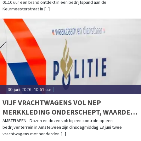
01.10 uur een brand ontdekt in een bedrijfspand aan de
Keurmeesterstraat in [...]
30 juni 2026, 10:51 uur
|
VIJF VRACHTWAGENS VOL NEP
MERKKLEDING ONDERSCHEPT, WAARDE
1,5 MILJOEN EURO
AMSTELVEEN - Dozen en dozen vol: bij een controle op een
bedrijventerrein in Amstelveen zijn dinsdagmiddag 23 juni twee
vrachtwagens met honderden [...]