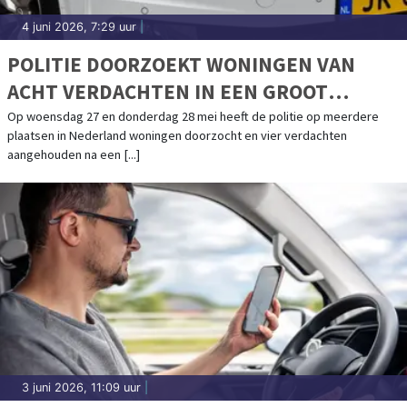
4 juni 2026, 7:29 uur
|
POLITIE DOORZOEKT WONINGEN VAN
ACHT VERDACHTEN IN EEN GROOT
ONDERZOEK NAAR
Op woensdag 27 en donderdag 28 mei heeft de politie op meerdere
plaatsen in Nederland woningen doorzocht en vier verdachten
DROGEERVERKRACHTINGEN
aangehouden na een [...]
3 juni 2026, 11:09 uur
|