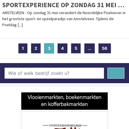
SPORTEXPERIENCE OP ZONDAG 31 MEI OP
EN AAN DE POEL
AMSTELVEEN - Op zondag 31 mei verandert de Noordelijke Poeloever in
het grootste sport- en speelparadijs van Amstelveen. Tijdens de
Poeldag [...]
1
2
3
(current)
4
5
...
56