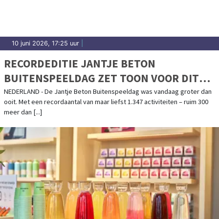
10 juni 2026, 17:25 uur
|
RECORDEDITIE JANTJE BETON
BUITENSPEELDAG ZET TOON VOOR DIT
SPEELJAAR
NEDERLAND - De Jantje Beton Buitenspeeldag was vandaag groter dan
ooit. Met een recordaantal van maar liefst 1.347 activiteiten – ruim 300
meer dan [...]