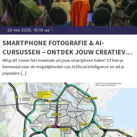
20 mei 2026, 10:19 uur
|
SMARTPHONE FOTOGRAFIE & AI-
CURSUSSEN – ONTDEK JOUW CREATIEVE
POTENTIEEL!
Wil jij dit zomer het maximale uit jouw smartphone halen? Of ben je
benieuwd naar de mogelijkheden van Artificial Intelligence en wil je
populaire [...]