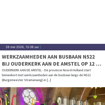
28 mei 2026, 13:38 uur
|
WERKZAAMHEDEN AAN BUSBAAN N522
BIJ OUDERKERK AAN DE AMSTEL OP 12 EN
13 JUNI
OUDERKERK AAN DE AMSTEL - De provincie Noord-Holland start
binnenkort met werkzaamheden aan de busbaan langs de N522
(Burgemeester Stramanweg) in [...]