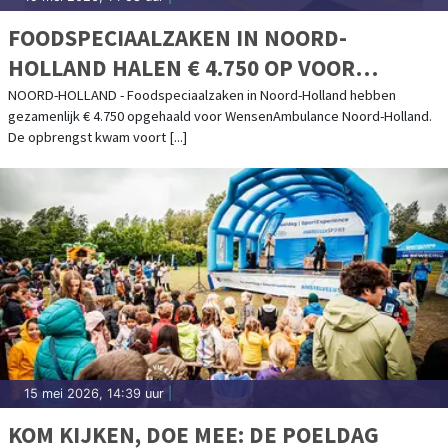
FOODSPECIAALZAKEN IN NOORD-
HOLLAND HALEN € 4.750 OP VOOR
STICHTING WENSENAMBULANCE NOORD-
NOORD-HOLLAND - Foodspeciaalzaken in Noord-Holland hebben
gezamenlijk € 4.750 opgehaald voor WensenAmbulance Noord-Holland.
HOLLAND MET STROOPWAFELACTIE
De opbrengst kwam voort [...]
15 mei 2026, 14:39 uur
|
KOM KIJKEN, DOE MEE: DE POELDAG