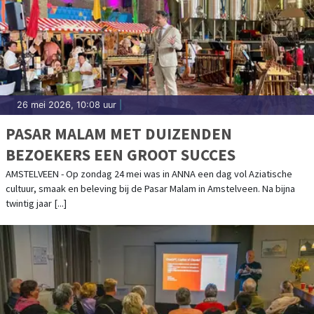
26 mei 2026, 10:08 uur
|
PASAR MALAM MET DUIZENDEN
BEZOEKERS EEN GROOT SUCCES
AMSTELVEEN - Op zondag 24 mei was in ANNA een dag vol Aziatische
cultuur, smaak en beleving bij de Pasar Malam in Amstelveen. Na bijna
twintig jaar [...]