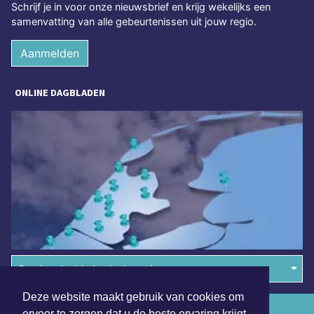
Schrijf je in voor onze nieuwsbrief en krijg wekelijks een
samenvatting van alle gebeurtenissen uit jouw regio.
Aanmelden
ONLINE DAGBLADEN
Overige dagbladen in de regio
Deze website maakt gebruik van cookies om
Algemene voorwaarden
ervoor te zorgen dat u de beste ervaring krijgt