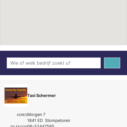
Taxi Schermer
Morgen 7
ADRES
1841 ED Stompetoren
06-52447565
TELEFOON