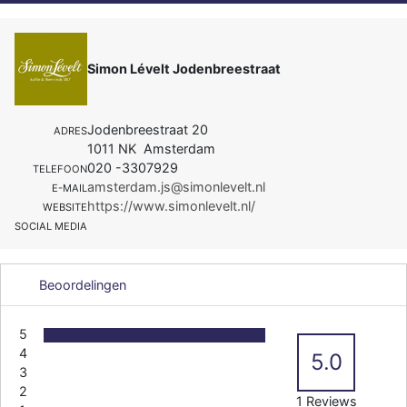
Simon Lévelt Jodenbreestraat
Jodenbreestraat 20
ADRES
1011 NK Amsterdam
020 -3307929
TELEFOON
amsterdam.js@simonlevelt.nl
E-MAIL
https://www.simonlevelt.nl/
WEBSITE
SOCIAL MEDIA
Beoordelingen
5
4
5.0
3
2
1 Reviews