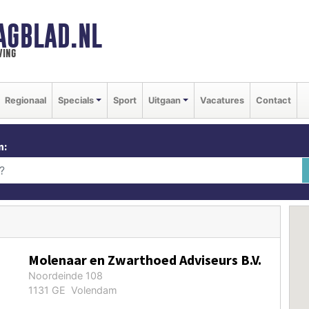
AGBLAD.NL
ving
Regionaal
Specials
Sport
Uitgaan
Vacatures
Contact
n:
Molenaar en Zwarthoed Adviseurs B.V.
Noordeinde 108
1131 GE Volendam