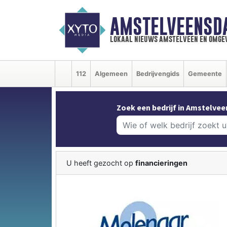
AMSTELVEENSD
lokaal nieuws amstelveen en omge
112
Algemeen
Bedrijvengids
Gemeente
Zoek een bedrijf in Amstelvee
U heeft gezocht op
financieringen