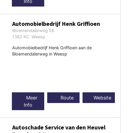
Info
Automobielbedrijf Henk Griffioen
Bloemendalerweg 56
1382 KC Weesp
Automobielbedrijf Henk Griffioen aan de
Bloemendalerweg in Weesp
Meer
Route
Website
Info
Autoschade Service van den Heuvel