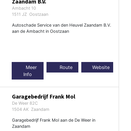
Zaandam B.V.
Ambacht 10
1511 JZ Oostzaan
Autoschade Service van den Heuvel Zaandam B.V.
aan de Ambacht in Oostzaan
Meer
Route
Website
Info
Garagebedrijf Frank Mol
De Weer 82C
1504 AK Zaandam
Garagebedrijf Frank Mol aan de De Weer in
Zaandam