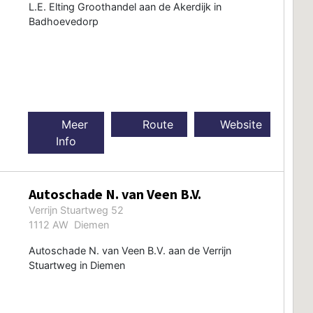
L.E. Elting Groothandel aan de Akerdijk in
Badhoevedorp
Meer
Route
Website
Info
Autoschade N. van Veen B.V.
Verrijn Stuartweg 52
1112 AW Diemen
Autoschade N. van Veen B.V. aan de Verrijn
Stuartweg in Diemen