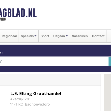
AGBLAD.NL
ving
Regionaal
Specials
Sport
Uitgaan
Vacatures
Contact
n:
L.E. Elting Groothandel
Akerdijk 281
1171 RC Badhoevedorp