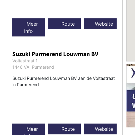
Meer
Route
Website
Info
Suzuki Purmerend Louwman BV
Voltastraat 1
1446 VA Purmerend
Suzuki Purmerend Louwman BV aan de Voltastraat
in Purmerend
Meer
Route
Website