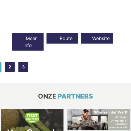
Meer
Route
Website
Info
2
3
ONZE
PARTNERS