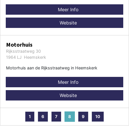
Meer Info
Website
Motorhuis
Rijksstraatweg 30
1964 LJ Heemskerk
Motorhuis aan de Rijksstraatweg in Heemskerk
Meer Info
Website
1
6
7
8
9
10