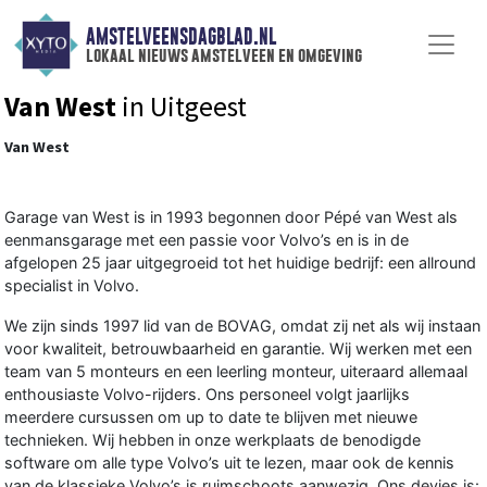
AMSTELVEENSDAGBLAD.NL
lokaal nieuws amstelveen en omgeving
Van West
in Uitgeest
Van West
Garage van West is in 1993 begonnen door Pépé van West als
eenmansgarage met een passie voor Volvo’s en is in de
afgelopen 25 jaar uitgegroeid tot het huidige bedrijf: een allround
specialist in Volvo.
We zijn sinds 1997 lid van de BOVAG, omdat zij net als wij instaan
voor kwaliteit, betrouwbaarheid en garantie. Wij werken met een
team van 5 monteurs en een leerling monteur, uiteraard allemaal
enthousiaste Volvo-rijders. Ons personeel volgt jaarlijks
meerdere cursussen om up to date te blijven met nieuwe
technieken. Wij hebben in onze werkplaats de benodigde
software om alle type Volvo’s uit te lezen, maar ook de kennis
van de klassieke Volvo’s is ruimschoots aanwezig. Ons devies is: