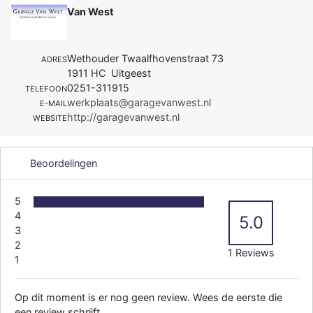
Van West
Wethouder Twaalfhovenstraat 73
ADRES
1911 HC Uitgeest
0251-311915
TELEFOON
werkplaats@garagevanwest.nl
E-MAIL
http://garagevanwest.nl
WEBSITE
Beoordelingen
5
4
5.0
3
2
1 Reviews
1
Op dit moment is er nog geen review. Wees de eerste die
een review schrijft.