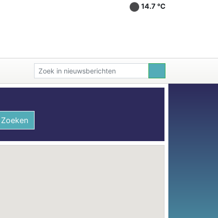
14.7 ℃
Zoeken