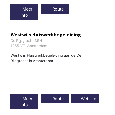
Meer
Route
Info
Westwijs Huiswerkbegeleiding
De Rijpgracht 36H
1055 VT Amsterdam
Westwijs Huiswerkbegeleiding aan de De
Rijpgracht in Amsterdam
Meer
Route
Website
Info