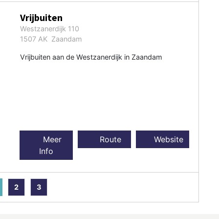
Vrijbuiten
Westzanerdijk 110
1507 AK Zaandam
Vrijbuiten aan de Westzanerdijk in Zaandam
Meer
Route
Website
Info
2
3