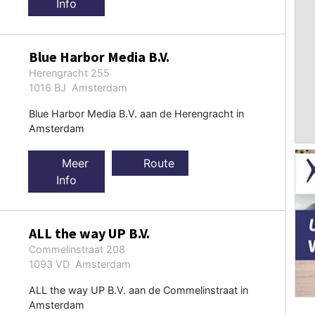
Info
Blue Harbor Media B.V.
Herengracht 255
1016 BJ Amsterdam
Blue Harbor Media B.V. aan de Herengracht in
Amsterdam
Meer
Route
Info
ALL the way UP B.V.
Commelinstraat 208
1093 VD Amsterdam
ALL the way UP B.V. aan de Commelinstraat in
Amsterdam