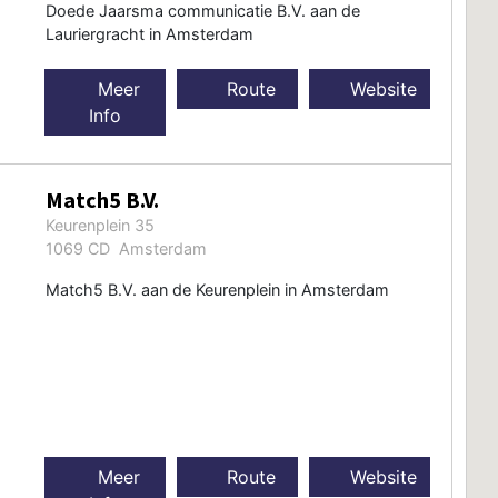
Doede Jaarsma communicatie B.V. aan de
Lauriergracht in Amsterdam
Meer
Route
Website
Info
Match5 B.V.
Keurenplein 35
1069 CD Amsterdam
Match5 B.V. aan de Keurenplein in Amsterdam
Meer
Route
Website