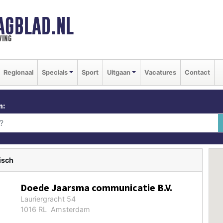
AGBLAD.NL
ving
Regionaal
Specials
Sport
Uitgaan
Vacatures
Contact
n:
isch
Doede Jaarsma communicatie B.V.
Lauriergracht 54
1016 RL Amsterdam