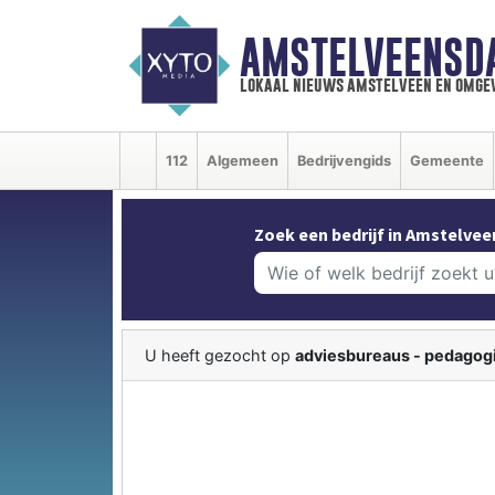
AMSTELVEENSD
lokaal nieuws amstelveen en omge
112
Algemeen
Bedrijvengids
Gemeente
Zoek een bedrijf in Amstelvee
U heeft gezocht op
adviesbureaus - pedagog