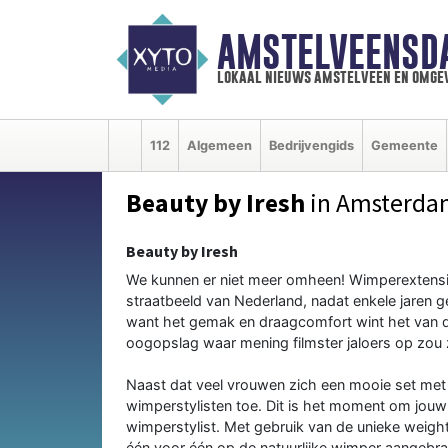
AMSTELVEENSD
lokaal nieuws amstelveen en omge
112
Algemeen
Bedrijvengids
Gemeente
Beauty by Iresh
in Amsterda
Beauty by Iresh
We kunnen er niet meer omheen! Wimperextension
straatbeeld van Nederland, nadat enkele jaren 
want het gemak en draagcomfort wint het van de 
oogopslag waar mening filmster jaloers op zou z
Naast dat veel vrouwen zich een mooie set met
wimperstylisten toe. Dit is het moment om jouw 
wimperstylist. Met gebruik van de unieke weigh
één voor één op de natuurlijke wimper aangebra