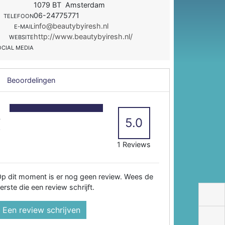
1079 BT Amsterdam
06-24775771
TELEFOON
info@beautybyiresh.nl
E-MAIL
http://www.beautybyiresh.nl/
WEBSITE
OCIAL MEDIA
Beoordelingen
5
4
5.0
3
2
1 Reviews
p dit moment is er nog geen review. Wees de
erste die een review schrijft.
Een review schrijven