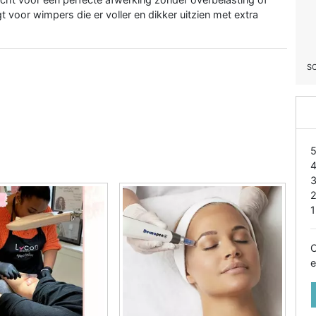
t voor wimpers die er voller en dikker uitzien met extra
S
1
O
e