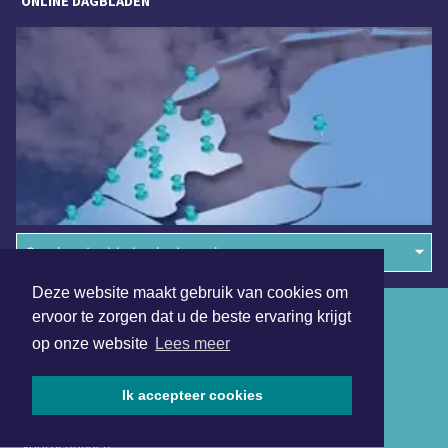
ONLINE DAGBLADEN
Overige dagbladen in de regio
Deze website maakt gebruik van cookies om
Algemene voorwaarden
ervoor te zorgen dat u de beste ervaring krijgt
op onze website
Lees meer
Disclaimer
Privacy Statement
Ik accepteer cookies
Copyright (c) 2026 | Amstelveensdagblad.nl - Alle rechten
voorbehouden