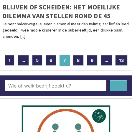
BLIJVEN OF SCHEIDEN: HET MOEILIJKE
DILEMMA VAN STELLEN ROND DE 45
Je bent halverwege je leven. Samen al meer dan twintig jaar lief en leed
gedeeld. Twee mooie kinderen in de puberleeftijd, een drukke baan,
vrienden, [...]
1
...
5
6
7
(current)
8
9
...
13