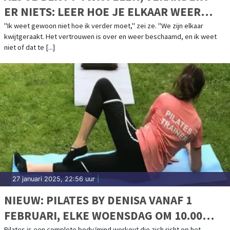
ER NIETS: LEER HOE JE ELKAAR WEER
KUNT VERTROUWEN EN BEGRIJPEN
"Ik weet gewoon niet hoe ik verder moet," zei ze. "We zijn elkaar
kwijtgeraakt. Het vertrouwen is over en weer beschaamd, en ik weet
niet of dat te [...]
27 januari 2025, 22:56 uur
|
NIEUW: PILATES BY DENISA VANAF 1
FEBRUARI, ELKE WOENSDAG OM 10.00
Pilates is een complete body/mind workout die zich richt op het