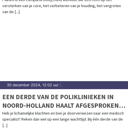
UUR EN OM 11.00 UUR IN BERGEN, DE
versterken van je core, het verbeteren van je houding, het vergroten
BERKELEY
van de [...]
30 december 2024, 12:02 uur
|
EEN DERDE VAN DE POLIKLINIEKEN IN
NOORD-HOLLAND HAALT AFGESPROKEN
NORM WACHTTIJDEN NIET
Heb je lichamelijke klachten en ben je doorverwezen naar een medisch
specialist? Reken dan wel op een lange wachttijd. Bij één derde van de
[...]