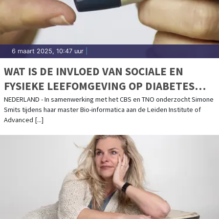
6 maart 2025, 10:47 uur
|
WAT IS DE INVLOED VAN SOCIALE EN
FYSIEKE LEEFOMGEVING OP DIABETES
TYPE 2?
NEDERLAND - In samenwerking met het CBS en TNO onderzocht Simone
Smits tijdens haar master Bio-informatica aan de Leiden Institute of
Advanced [...]