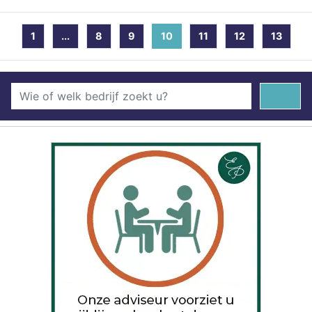
1
...
8
9
10
(current)
11
12
13