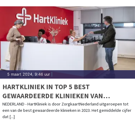
5 maart 2024, 9:46 uur
|
HARTKLINIEK IN TOP 5 BEST
GEWAARDEERDE KLINIEKEN VAN
ZORGKAARTNEDERLAND
NEDERLAND - HartKliniek is door ZorgkaartNederland uitgeroepen tot
een van de best gewaardeerde klinieken in 2023. Het gemiddelde cijfer
dat [...]