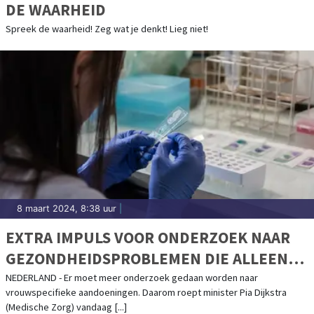
DE WAARHEID
Spreek de waarheid! Zeg wat je denkt! Lieg niet!
8 maart 2024, 8:38 uur
|
EXTRA IMPULS VOOR ONDERZOEK NAAR
GEZONDHEIDSPROBLEMEN DIE ALLEEN
VROUWEN HEBBEN
NEDERLAND - Er moet meer onderzoek gedaan worden naar
vrouwspecifieke aandoeningen. Daarom roept minister Pia Dijkstra
(Medische Zorg) vandaag [...]