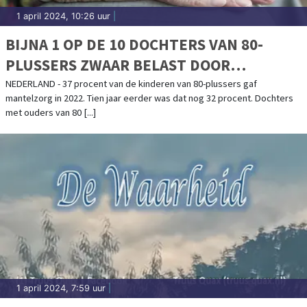
1 april 2024, 10:26 uur
|
BIJNA 1 OP DE 10 DOCHTERS VAN 80-
PLUSSERS ZWAAR BELAST DOOR
MANTELZORG
NEDERLAND - 37 procent van de kinderen van 80-plussers gaf
mantelzorg in 2022. Tien jaar eerder was dat nog 32 procent. Dochters
met ouders van 80 [...]
1 april 2024, 7:59 uur
|