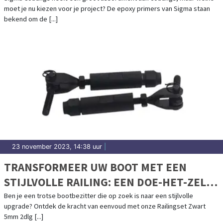
moet je nu kiezen voor je project? De epoxy primers van Sigma staan
bekend om de [...]
23 november 2023, 14:38 uur
|
TRANSFORMEER UW BOOT MET EEN
STIJLVOLLE RAILING: EEN DOE-HET-ZELF
PROJECT
Ben je een trotse bootbezitter die op zoek is naar een stijlvolle
upgrade? Ontdek de kracht van eenvoud met onze Railingset Zwart
5mm 2dlg [...]