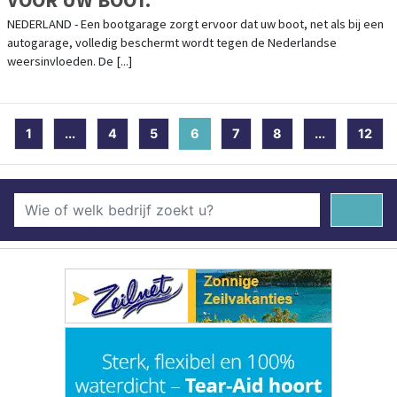
NEDERLAND - Een bootgarage zorgt ervoor dat uw boot, net als bij een
autogarage, volledig beschermt wordt tegen de Nederlandse
weersinvloeden. De [...]
1
...
4
5
6
(current)
7
8
...
12