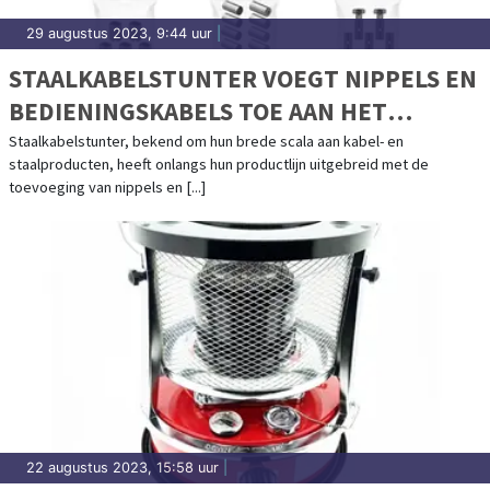
29 augustus 2023, 9:44 uur
|
STAALKABELSTUNTER VOEGT NIPPELS EN
BEDIENINGSKABELS TOE AAN HET
ASSORTIMENT
Staalkabelstunter, bekend om hun brede scala aan kabel- en
staalproducten, heeft onlangs hun productlijn uitgebreid met de
toevoeging van nippels en [...]
22 augustus 2023, 15:58 uur
|