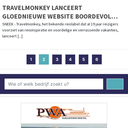
TRAVELMONKEY LANCEERT
GLOEDNIEUWE WEBSITE BOORDEVOL
VAKANTIEDEALS
SNEEK - Travelmonkey, het bekende reislabel dat al 19 jaar reizigers
voorziet van reisinspiratie en voordelige en verrassende vakanties,
lanceert [...]
1
2
(current)
3
4
5
6