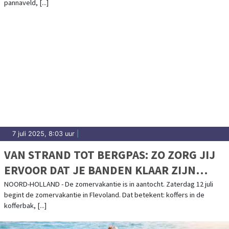
pannaveld, [...]
7 juli 2025, 8:03 uur
|
VAN STRAND TOT BERGPAS: ZO ZORG JIJ
ERVOOR DAT JE BANDEN KLAAR ZIJN
VOOR ELKE VAKANTIE
NOORD-HOLLAND - De zomervakantie is in aantocht. Zaterdag 12 juli
begint de zomervakantie in Flevoland. Dat betekent: koffers in de
kofferbak, [...]