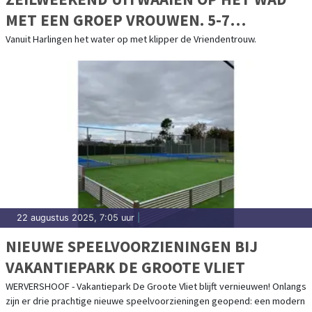
MET EEN GROEP VROUWEN. 5-7
SEPTEMBER 2025
Vanuit Harlingen het water op met klipper de Vriendentrouw.
22 augustus 2025, 7:05 uur
|
NIEUWE SPEELVOORZIENINGEN BIJ
VAKANTIEPARK DE GROOTE VLIET
WERVERSHOOF - Vakantiepark De Groote Vliet blijft vernieuwen! Onlangs
zijn er drie prachtige nieuwe speelvoorzieningen geopend: een modern