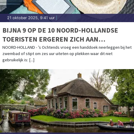
21 oktober 2025, 9:41 uur
|
BIJNA 9 OP DE 10 NOORD-HOLLANDSE
TOERISTEN ERGEREN ZICH AAN
LANDGENOTEN OP VAKANTIE
NOORD-HOLLAND - ’s Ochtends vroeg een handdoek neerleggen bij het
zwembad of stipt om zes uur uiteten op plekken waar dit niet
gebruikelijk is: [...]