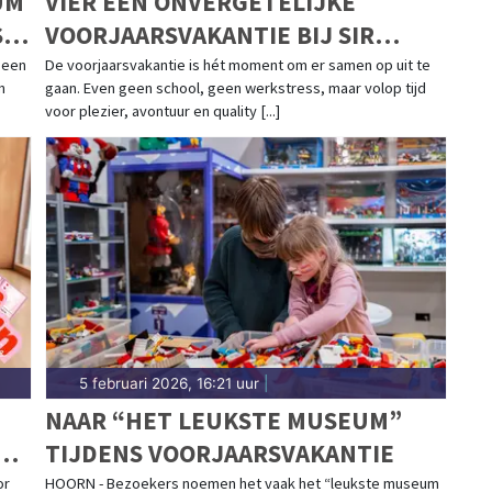
UM
VIER EEN ONVERGETELIJKE
S
VOORJAARSVAKANTIE BIJ SIR
WINSTON FUN & GAMES!
 een
De voorjaarsvakantie is hét moment om er samen op uit te
n
gaan. Even geen school, geen werkstress, maar volop tijd
voor plezier, avontuur en quality [...]
5 februari 2026, 16:21 uur
|
NAAR “HET LEUKSTE MUSEUM”
R
TIJDENS VOORJAARSVAKANTIE
or
HOORN - Bezoekers noemen het vaak het “leukste museum