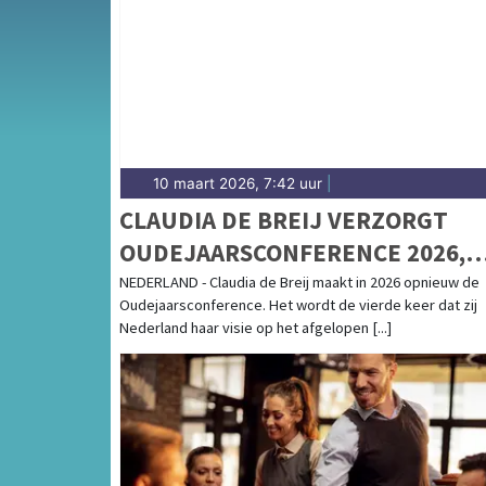
complete uitgaansaanbod op amstelveensda
10 maart 2026, 7:42 uur
|
CLAUDIA DE BREIJ VERZORGT
OUDEJAARSCONFERENCE 2026,
KAARTVERKOOP START WOENSD
NEDERLAND - Claudia de Breij maakt in 2026 opnieuw de
Oudejaarsconference. Het wordt de vierde keer dat zij
Nederland haar visie op het afgelopen [...]