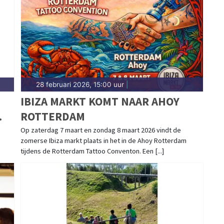
gblad.nl.
28 februari 2026, 15:00 uur
|
IBIZA MARKT KOMT NAAR AHOY
ROTTERDAM
AG
Op zaterdag 7 maart en zondag 8 maart 2026 vindt de
zomerse Ibiza markt plaats in het in de Ahoy Rotterdam
tijdens de Rotterdam Tattoo Conventon. Een [...]