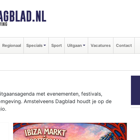
AGBLAD.NL
ving
Regionaal
Specials
Sport
Uitgaan
Vacatures
Contact
uitgaansagenda met evenementen, festivals,
 omgeving. Amstelveens Dagblad houdt je op de
io.
ziekfestivals en culinaire events - ontdek het