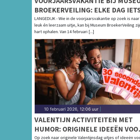
VOORJAARSVAKANTIE BIJ MUSE
BROEKERVEILING: ELKE DAG IET
TE BELEVEN!
LANGEDIJK - Wie in de voorjaarsvakantie op zoek is naar
leuk én leerzaam uitje, kan bij Museum BroekerVeiling zij
hart ophalen. Van 14 februari [...]
10 februari 2026, 12:06 uur
|
VALENTIJN ACTIVITEITEN MET
HUMOR: ORIGINELE IDEEËN VOO
VALENTIJN THUIS
Op zoek naar originele Valentijnsdag uitjes of ideeën vo