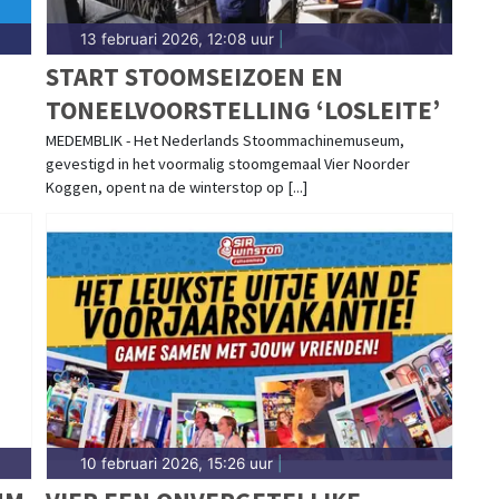
13 februari 2026, 12:08 uur
|
N
START STOOMSEIZOEN EN
TONEELVOORSTELLING ‘LOSLEITE’
MEDEMBLIK - Het Nederlands Stoommachinemuseum,
gevestigd in het voormalig stoomgemaal Vier Noorder
Koggen, opent na de winterstop op [...]
10 februari 2026, 15:26 uur
|