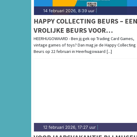
14 februari 2026, 8:39 uur
|
HAPPY COLLECTING BEURS – EE
VROLIJKE BEURS VOOR
ENTHOUSIASTE VERZAMELAARS
HEERHUGOWAARD - Ben jij gek op Trading Card Games,
vintage games of toys? Dan mag je de Happy Collecting
Beurs op 22 februari in Heerhugowaard [...]
12 februari 2026, 17:27 uur
|