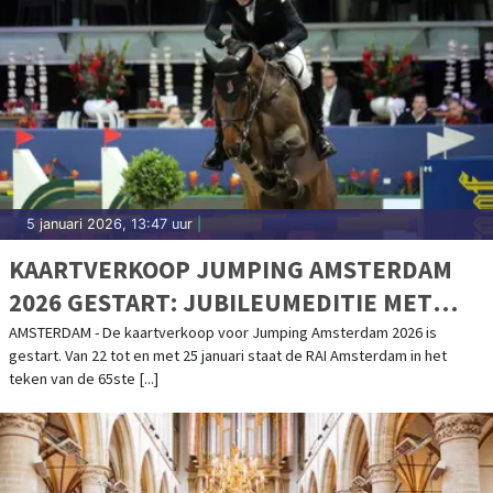
5 januari 2026, 13:47 uur
|
KAARTVERKOOP JUMPING AMSTERDAM
2026 GESTART: JUBILEUMEDITIE MET
EXTRA TRIBUNES
AMSTERDAM - De kaartverkoop voor Jumping Amsterdam 2026 is
gestart. Van 22 tot en met 25 januari staat de RAI Amsterdam in het
teken van de 65ste [...]