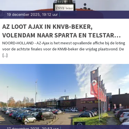
19 december 2025, 19:12 uur
|
AZ LOOT AJAX IN KNVB-BEKER,
VOLENDAM NAAR SPARTA EN TELSTAR
TEGEN ALMERE CITY FC
NOORD-HOLLAND - AZ-Ajax is het meest opvallende affiche bij de loting
voor de achtste finales voor de KNVB-beker die vrijdag plaatsvond. De
[...]
17 december 2025, 20:53 uur
|