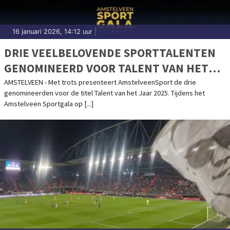
16 januari 2026, 14:12 uur
|
DRIE VEELBELOVENDE SPORTTALENTEN
GENOMINEERD VOOR TALENT VAN HET
JAAR 2025
AMSTELVEEN - Met trots presenteert AmstelveenSport de drie
genomineerden voor de titel Talent van het Jaar 2025. Tijdens het
Amstelveen Sportgala op [...]