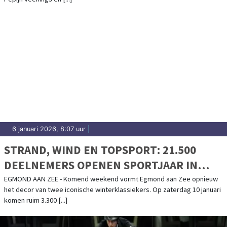
6 januari 2026, 8:07 uur
|
STRAND, WIND EN TOPSPORT: 21.500
DEELNEMERS OPENEN SPORTJAAR IN
EGMOND AAN ZEE
EGMOND AAN ZEE - Komend weekend vormt Egmond aan Zee opnieuw
het decor van twee iconische winterklassiekers. Op zaterdag 10 januari
komen ruim 3.300 [...]