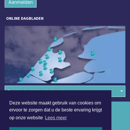
Aanmelden
ONLINE DAGBLADEN
Overige dagbladen in de regio
Deze website maakt gebruik van cookies om
Algemene voorwaarden
ervoor te zorgen dat u de beste ervaring krijgt
op onze website
Lees meer
Disclaimer
Privacy Statement