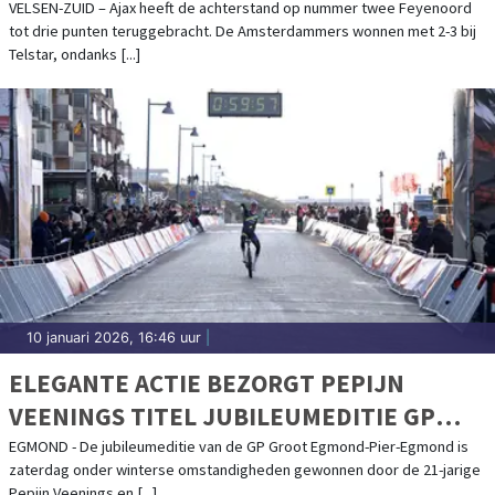
VELSEN-ZUID – Ajax heeft de achterstand op nummer twee Feyenoord
tot drie punten teruggebracht. De Amsterdammers wonnen met 2-3 bij
Telstar, ondanks [...]
10 januari 2026, 16:46 uur
|
ELEGANTE ACTIE BEZORGT PEPIJN
VEENINGS TITEL JUBILEUMEDITIE GP
GROOT EGMOND-PIER-EGMOND
EGMOND - De jubileumeditie van de GP Groot Egmond-Pier-Egmond is
zaterdag onder winterse omstandigheden gewonnen door de 21-jarige
Pepijn Veenings en [...]