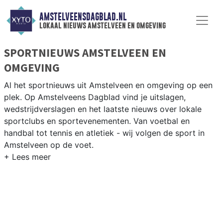
AMSTELVEENSDAGBLAD.NL
lokaal nieuws amstelveen en omgeving
SPORTNIEUWS AMSTELVEEN EN
OMGEVING
Al het sportnieuws uit Amstelveen en omgeving op een
plek. Op Amstelveens Dagblad vind je uitslagen,
wedstrijdverslagen en het laatste nieuws over lokale
sportclubs en sportevenementen. Van voetbal en
handbal tot tennis en atletiek - wij volgen de sport in
Amstelveen op de voet.
LOKALE SPORT AMSTELVEEN
Van AVV Swift en AFC tot tennis bij het Amstelveense
Lawn Tennis en golf op de Amsterdamsche Golf Club —
Amstelveen kent een rijk sportleven. Blijf op de hoogte
van alle sportieve uitslagen en prestaties in Amstelveen.