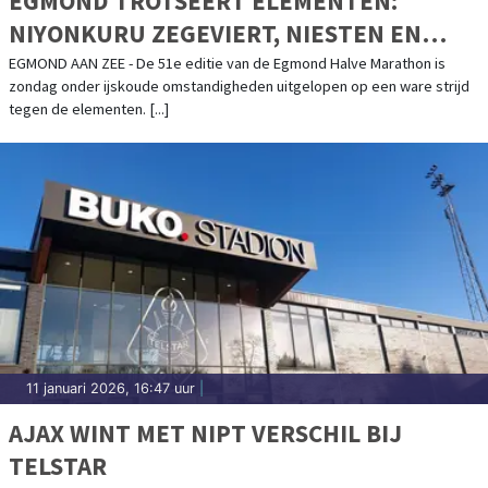
EGMOND TROTSEERT ELEMENTEN:
NIYONKURU ZEGEVIERT, NIESTEN EN
BRINKMAN OP PODIUM
EGMOND AAN ZEE - De 51e editie van de Egmond Halve Marathon is
zondag onder ijskoude omstandigheden uitgelopen op een ware strijd
tegen de elementen. [...]
11 januari 2026, 16:47 uur
|
AJAX WINT MET NIPT VERSCHIL BIJ
TELSTAR