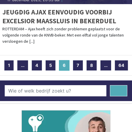
JEUGDIG AJAX EENVOUDIG VOORBIJ
EXCELSIOR MAASSLUIS IN BEKERDUEL
ROTTERDAM – Ajax heeft zich zonder problemen geplaatst voor de
volgende ronde van de KNVB-beker. Met een elftal vol jonge talenten
versloegen de [...]
1
...
4
5
6
(current)
7
8
...
64