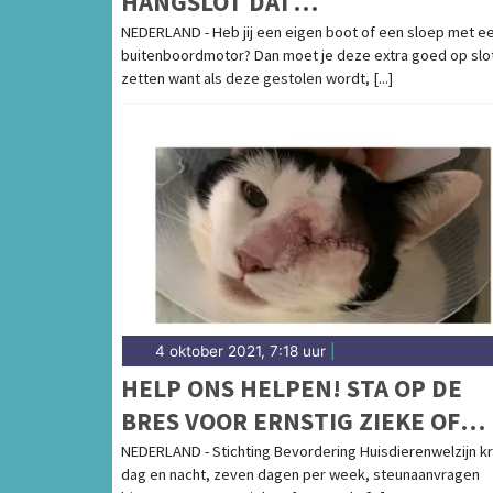
HANGSLOT DAT
ZEEWATERBESTENDIG IS OM JE
NEDERLAND - Heb jij een eigen boot of een sloep met e
buitenboordmotor? Dan moet je deze extra goed op slo
BUITENBOORDMOTOR OPTIMAAL
zetten want als deze gestolen wordt, [...]
TE BEVEILIGEN
4 oktober 2021, 7:18 uur
|
HELP ONS HELPEN! STA OP DE
BRES VOOR ERNSTIG ZIEKE OF
GEWONDE MINIMA HUISDIEREN
NEDERLAND - Stichting Bevordering Huisdierenwelzijn kr
dag en nacht, zeven dagen per week, steunaanvragen