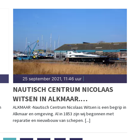
25 september 2021, 11:46 uur
|
NAUTISCH CENTRUM NICOLAAS
WITSEN IN ALKMAAR.
TOTAALPAKKET VOOR DE
n
ALKMAAR -Nautisch Centrum Nicolaas Witsen is een begrip in
Alkmaar en omgeving. Al in 1853 zijn wij begonnen met
WATERSPORT.
reparatie en nieuwbouw van schepen. [...]