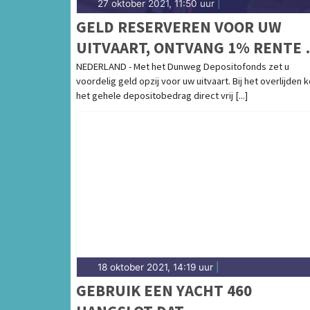
27 oktober 2021, 11:50 uur
|
GELD RESERVEREN VOOR UW
UITVAART, ONTVANG 1% RENTE 
€ 110 CADEAU
NEDERLAND - Met het Dunweg Depositofonds zet u
voordelig geld opzij voor uw uitvaart. Bij het overlijden 
het gehele depositobedrag direct vrij [...]
18 oktober 2021, 14:19 uur
|
GEBRUIK EEN YACHT 460