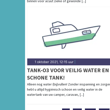
binnen voor acuut zieke of gewonde [...]
1 oktober 2021, 12:15 uur
|
TANK-O3 VOOR VEILIG WATER EN
SCHONE TANK!
Alleen nog water (bij)vullen! Zonder inspanning en zorge
hebt u altijd hygiënisch schoon en veilig water in de
watertank van uw camper, caravan, [...]