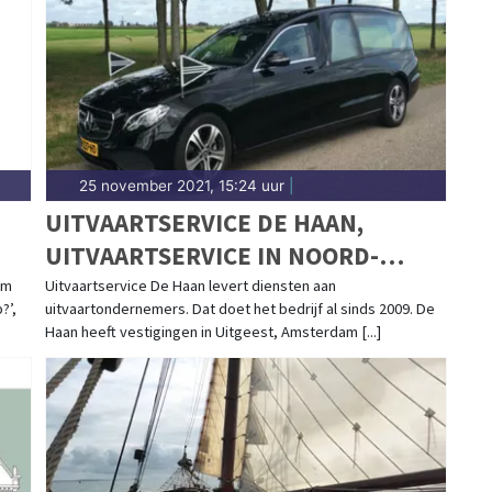
25 november 2021, 15:24 uur
|
UITVAARTSERVICE DE HAAN,
UITVAARTSERVICE IN NOORD-
HOLLAND EN DAARBUITEN
um
Uitvaartservice De Haan levert diensten aan
?’,
uitvaartondernemers. Dat doet het bedrijf al sinds 2009. De
Haan heeft vestigingen in Uitgeest, Amsterdam [...]