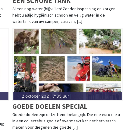
EEN SCHONE TANK
en
Alleen nog water (bij)vullen! Zonder inspanning en zorgen
t
hebt u altijd hygiënisch schoon en veilig water in de
watertank van uw camper, caravan, [...]
2 oktober 2021, 7:35 uur
|
GOEDE DOELEN SPECIAL
Goede doelen zijn ontzettend belangrijk. Die ene euro die u
in een collectebus gooit of overmaakt kan net het verschil
ijgt
maken voor diegenen die goede [...]