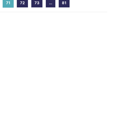
71
(current)
72
73
...
81