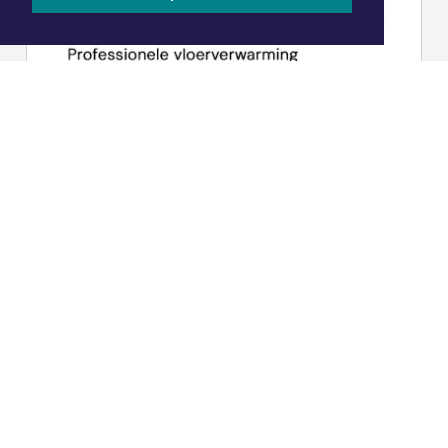
|
Nieuws | Sport | Evenementen
Hoofdvestiging:
van Benthuizenlaan 1
1701 BZ Heerhugowaard
072 8200 600
redactie@xyto.nl