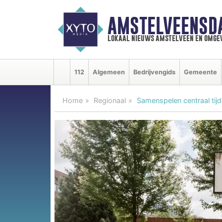
AMSTELVEENSD
lokaal nieuws amstelveen en omge
112
Algemeen
Bedrijvengids
Gemeente
Home
Regionaal
Samenspelen centraal tij