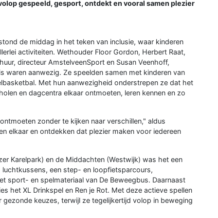
volop gespeeld, gesport, ontdekt en vooral samen plezier
 stond de middag in het teken van inclusie, waar kinderen
rlei activiteiten. Wethouder Floor Gordon, Herbert Raat,
chuur, directeur AmstelveenSport en Susan Veenhoff,
is waren aanwezig. Ze speelden samen met kinderen van
toelbasketbal. Met hun aanwezigheid onderstrepen ze dat het
 scholen en dagcentra elkaar ontmoeten, leren kennen en zo
ontmoeten zonder te kijken naar verschillen," aldus
en elkaar en ontdekken dat plezier maken voor iedereen
zer Karelpark) en de Middachten (Westwijk) was het een
p luchtkussens, een step- en loopfietsparcours,
 het sport- en spelmateriaal van De Beweegbus. Daarnaast
s het XL Drinkspel en Ren je Rot. Met deze actieve spellen
gezonde keuzes, terwijl ze tegelijkertijd volop in beweging