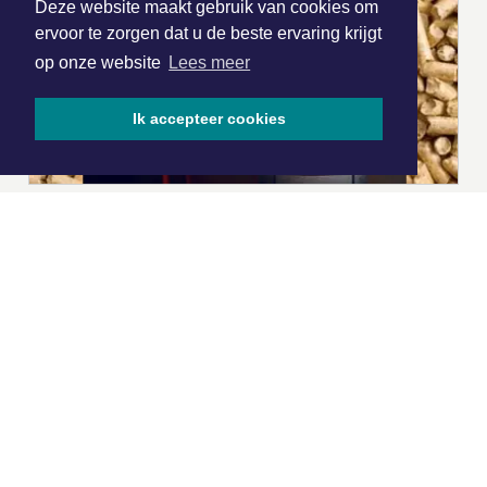
Deze website maakt gebruik van cookies om
ervoor te zorgen dat u de beste ervaring krijgt
op onze website
Lees meer
Ik accepteer cookies
|
Nieuws | Sport | Evenementen
Hoofdvestiging:
van Benthuizenlaan 1
1701 BZ Heerhugowaard
072 8200 600