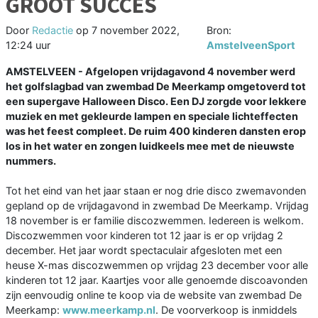
GROOT SUCCES
Door
Redactie
op
7 november 2022,
Bron:
12:24 uur
AmstelveenSport
AMSTELVEEN - Afgelopen vrijdagavond 4 november werd
het golfslagbad van zwembad De Meerkamp omgetoverd tot
een supergave Halloween Disco. Een DJ zorgde voor lekkere
muziek en met gekleurde lampen en speciale lichteffecten
was het feest compleet. De ruim 400 kinderen dansten erop
los in het water en zongen luidkeels mee met de nieuwste
nummers.
Tot het eind van het jaar staan er nog drie disco zwemavonden
gepland op de vrijdagavond in zwembad De Meerkamp. Vrijdag
18 november is er familie discozwemmen. Iedereen is welkom.
Discozwemmen voor kinderen tot 12 jaar is er op vrijdag 2
december. Het jaar wordt spectaculair afgesloten met een
heuse X-mas discozwemmen op vrijdag 23 december voor alle
kinderen tot 12 jaar. Kaartjes voor alle genoemde discoavonden
zijn eenvoudig online te koop via de website van zwembad De
Meerkamp:
www.meerkamp.nl
. De voorverkoop is inmiddels