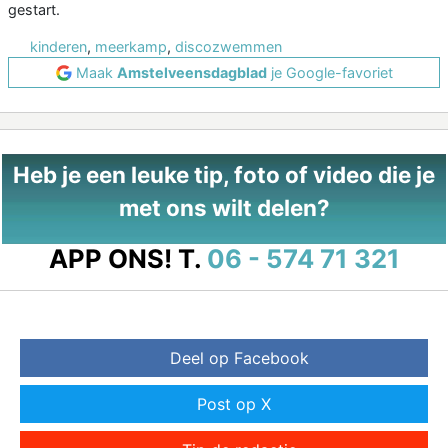
gestart.
kinderen
,
meerkamp
,
discozwemmen
Maak
Amstelveensdagblad
je Google-favoriet
Heb je een leuke tip, foto of video die je
met ons wilt delen?
APP ONS!
T.
06 - 574 71 321
Deel op Facebook
Post op X