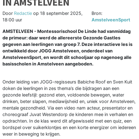
IN AMSTELVEEN
Door
Redactie
op
18 september 2025,
Bron:
18:00 uur
AmstelveenSport
AMSTELVEEN - Montessorischool De Linde had vanmiddag
de primeur: daar werd de allereerste Gezonde Gastles
gegeven aan leerlingen van groep 7. Deze interactieve les is
ontwikkeld door JOGG Amstelveen, onderdeel van
AmstelveenSport, en wordt dit schooljaar op nagenoeg alle
basisscholen in Amstelveen aangeboden.
Onder leiding van JOGG-regisseurs Babiche Roof en Sven Kuit
doken de leerlingen in zes thema’s die bijdragen aan een
gezonde leefstijl: gezond eten, voldoende bewegen, water
drinken, beter slapen, mediawijsheid en, uniek voor Amstelveen,
mentale gezondheid. Via een video nam acteur, presentator en
choreograaf Juvat Westendorp de kinderen mee in verhalen en
opdrachten. In de klas werd dit afgewisseld met een quiz, een
bordspel over suikerklontjes en een korte energizer om iedereen
weer in beweging te krijgen.