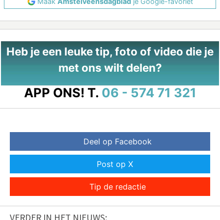
Maak
Amstelveensdagblad
je Google-favoriet
Heb je een leuke tip, foto of video die je
met ons wilt delen?
APP ONS!
T.
06 - 574 71 321
Deel op Facebook
Post op X
Tip de redactie
VERDER IN HET NIEUWS: