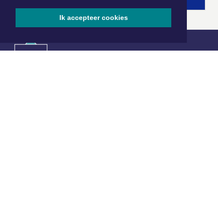
Ik accepteer cookies
|
Nieuws | Sport | Evenementen
Hoofdvestiging:
van Benthuizenlaan 1
1701 BZ Heerhugowaard
072 8200 600
redactie@xyto.nl
www.xyto.nl
SOCIAL MEDIA
NIEUWSBRIEF AANMELDEN