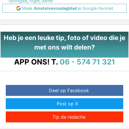
sportgala
,
roger
,
daniel
Maak
Amstelveensdagblad
je Google-favoriet
Heb je een leuke tip, foto of video die je
met ons wilt delen?
APP ONS!
T.
06 - 574 71 321
Deel op Facebook
Post op X
Tip de redactie