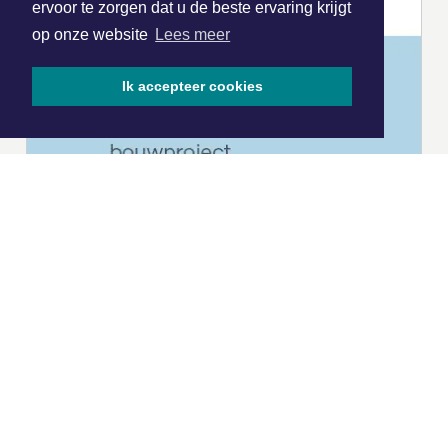
ervoor te zorgen dat u de beste ervaring krijgt
op onze website
Lees meer
Ik accepteer cookies
|
Nieuws | Sport | Evenementen
Hoofdvestiging:
van Benthuizenlaan 1
1701 BZ Heerhugowaard