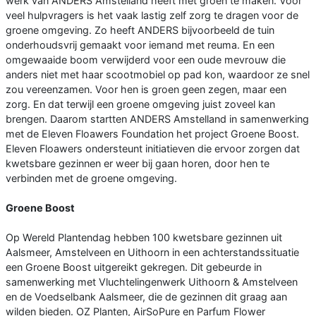
werk van ANDERS Amstelland heeft met groen te maken. Voor
veel hulpvragers is het vaak lastig zelf zorg te dragen voor de
groene omgeving. Zo heeft ANDERS bijvoorbeeld de tuin
onderhoudsvrij gemaakt voor iemand met reuma. En een
omgewaaide boom verwijderd voor een oude mevrouw die
anders niet met haar scootmobiel op pad kon, waardoor ze snel
zou vereenzamen. Voor hen is groen geen zegen, maar een
zorg. En dat terwijl een groene omgeving juist zoveel kan
brengen. Daarom startten ANDERS Amstelland in samenwerking
met de Eleven Floawers Foundation het project Groene Boost.
Eleven Floawers ondersteunt initiatieven die ervoor zorgen dat
kwetsbare gezinnen er weer bij gaan horen, door hen te
verbinden met de groene omgeving.
Groene Boost
Op Wereld Plantendag hebben 100 kwetsbare gezinnen uit
Aalsmeer, Amstelveen en Uithoorn in een achterstandssituatie
een Groene Boost uitgereikt gekregen. Dit gebeurde in
samenwerking met Vluchtelingenwerk Uithoorn & Amstelveen
en de Voedselbank Aalsmeer, die de gezinnen dit graag aan
wilden bieden. OZ Planten, AirSoPure en Parfum Flower