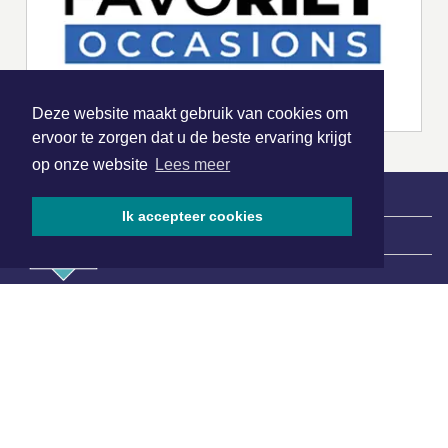
Deze website maakt gebruik van cookies om
ervoor te zorgen dat u de beste ervaring krijgt
op onze website
Lees meer
Ik accepteer cookies
|
Nieuws | Sport | Evenementen
Hoofdvestiging:
van Benthuizenlaan 1
1701 BZ Heerhugowaard
072 8200 600
redactie@xyto.nl
www.xyto.nl