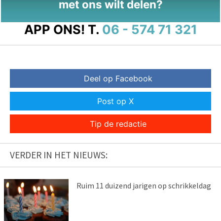
met ons wilt delen?
APP ONS!
T.
06 - 574 71 321
Deel op Facebook
Post op X
Tip de redactie
VERDER IN HET NIEUWS:
Ruim 11 duizend jarigen op schrikkeldag