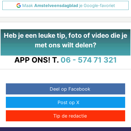
Maak
Amstelveensdagblad
je Google-favoriet
Heb je een leuke tip, foto of video die je
met ons wilt delen?
APP ONS!
T.
06 - 574 71 321
Deel op Facebook
Post op X
Tip de redactie