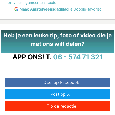
provincie
,
gemeenten
,
sector
Maak
Amstelveensdagblad
je Google-favoriet
Heb je een leuke tip, foto of video die je
met ons wilt delen?
APP ONS!
T.
06 - 574 71 321
Deel op Facebook
Post op X
Tip de redactie