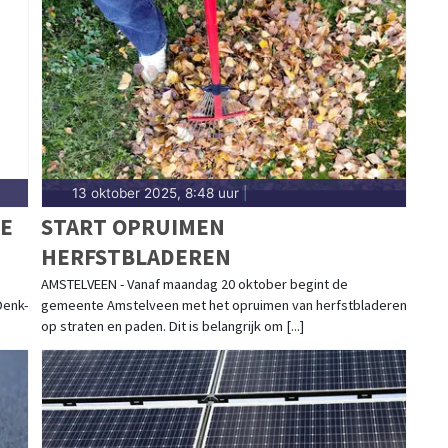
n de tramlijn tot besluiten over woningbouw en de
ente Amstelveen. Hier vind je het complete
n.
13 oktober 2025, 8:48 uur
|
E
START OPRUIMEN
HERFSTBLADEREN
AMSTELVEEN - Vanaf maandag 20 oktober begint de
Denk-
gemeente Amstelveen met het opruimen van herfstbladeren
op straten en paden. Dit is belangrijk om [...]