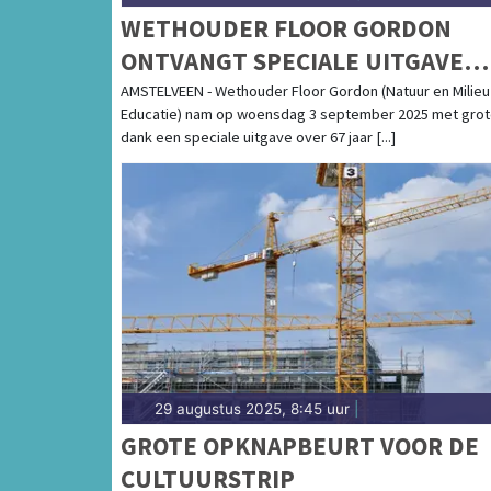
WETHOUDER FLOOR GORDON
ONTVANGT SPECIALE UITGAVE
OVER AMSTELVEENSE
AMSTELVEEN - Wethouder Floor Gordon (Natuur en Milieu
Educatie) nam op woensdag 3 september 2025 met gro
SCHOOLTUINEN
dank een speciale uitgave over 67 jaar [...]
29 augustus 2025, 8:45 uur
|
GROTE OPKNAPBEURT VOOR DE
CULTUURSTRIP