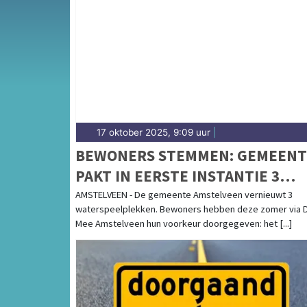
Van de herontwikkeling van het Stadshart e
relatie met Amsterdam in de groeiende geme
overzicht van gemeentenieuws in Amstelvee
17 oktober 2025, 9:09 uur
|
BEWONERS STEMMEN: GEMEENT
PAKT IN EERSTE INSTANTIE 3
WATERSPEELPLEKKEN AAN
AMSTELVEEN - De gemeente Amstelveen vernieuwt 3
waterspeelplekken. Bewoners hebben deze zomer via 
Mee Amstelveen hun voorkeur doorgegeven: het [...]