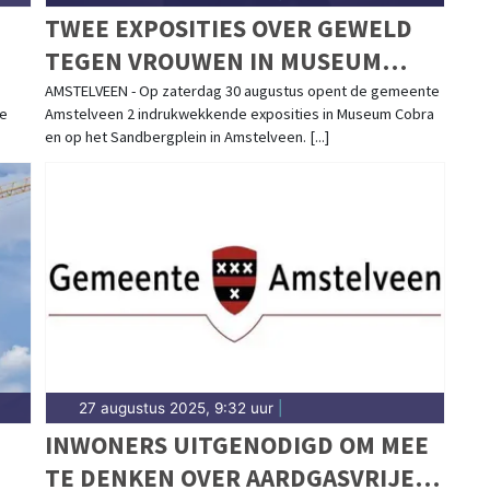
TWEE EXPOSITIES OVER GEWELD
TEGEN VROUWEN IN MUSEUM
COBRA
AMSTELVEEN - Op zaterdag 30 augustus opent de gemeente
te
Amstelveen 2 indrukwekkende exposities in Museum Cobra
en op het Sandbergplein in Amstelveen. [...]
27 augustus 2025, 9:32 uur
|
INWONERS UITGENODIGD OM MEE
TE DENKEN OVER AARDGASVRIJE