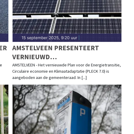
15 september 2025, 9:20 uur
|
ER
AMSTELVEEN PRESENTEERT
VERNIEUWD
DUURZAAMHEIDSPLAN MET
de
AMSTELVEEN - Het vernieuwde Plan voor de Energietransitie,
Circulaire economie en Klimaatadaptatie (PLECK 7.0) is
ROUTEKAART TOT 2050
aangeboden aan de gemeenteraad. In [...]