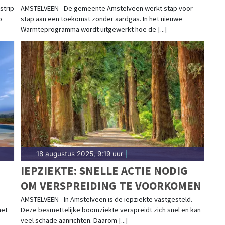
TOEKOMST
strip
AMSTELVEEN - De gemeente Amstelveen werkt stap voor
o
stap aan een toekomst zonder aardgas. In het nieuwe
Warmteprogramma wordt uitgewerkt hoe de [...]
18 augustus 2025, 9:19 uur
|
IEPZIEKTE: SNELLE ACTIE NODIG
OM VERSPREIDING TE VOORKOMEN
AMSTELVEEN - In Amstelveen is de iepziekte vastgesteld.
het
Deze besmettelijke boomziekte verspreidt zich snel en kan
veel schade aanrichten. Daarom [...]