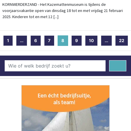
KORNWERDERZAND - Het Kazemattenmuseum is tijdens de
voorjaarsvakantie open van dinsdag 18 tot en met vrijdag 21 februari
2025. Kinderen tot en met 12 [...]
1
...
6
7
8
(current)
9
10
...
22