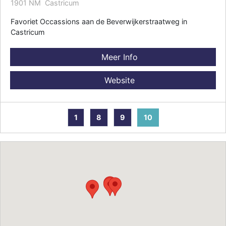
1901 NM Castricum
Favoriet Occassions aan de Beverwijkerstraatweg in
Castricum
Meer Info
Website
1
8
9
10