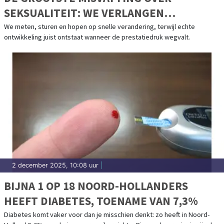
SEKSUALITEIT: WE VERLANGEN
RESULTAAT, MAAR HET LICHAAM VRAAGT
We meten, sturen en hopen op snelle verandering, terwijl echte
ontwikkeling juist ontstaat wanneer de prestatiedruk wegvalt.
OM RUIMTE
2 december 2025, 10:08 uur
|
BIJNA 1 OP 18 NOORD-HOLLANDERS
HEEFT DIABETES, TOENAME VAN 7,3%
Diabetes komt vaker voor dan je misschien denkt: zo heeft in Noord-