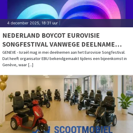
4 december 2025, 18:31 uur
|
NEDERLAND BOYCOT EUROVISIE
SONGFESTIVAL VANWEGE DEELNAME
ISRAËL
GENEVE - Israël mag in mei deelnemen aan het Eurovisie Songfestival.
Dat heeft organisator EBU bekendgemaakt tijdens een bijeenkomst in
Genève, waar [...]