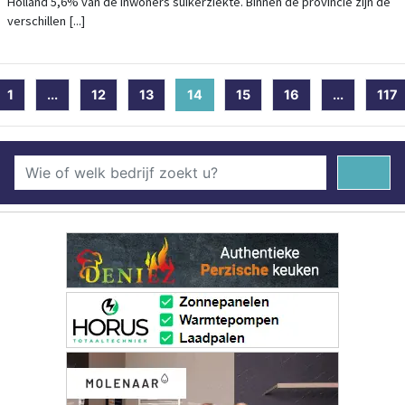
Holland 5,6% van de inwoners suikerziekte. Binnen de provincie zijn de
verschillen [...]
1
...
12
13
14
(current)
15
16
...
117