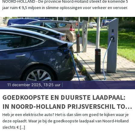
BEREIKBAARHEID EN VEILIGHEID
NOORD-HOLLAND - De provincie Noord-Holland steekt de komende 5
jaar ruim € 9,5 miljoen in slimme oplossingen voor verkeer en vervoer.
11 december 2025, 13:25 uur
|
GOEDKOOPSTE EN DUURSTE LAADPAAL:
IN NOORD-HOLLAND PRIJSVERSCHIL TOT
RUIM € 80 VOOR EEN VOLLE BATTERIJ
Heb je een elektrische auto? Het is dan slim om goed te kijken waar je
deze oplaadt. Waar je bij de goedkoopste laadpaal van Noord-Holland
slechts € [...]