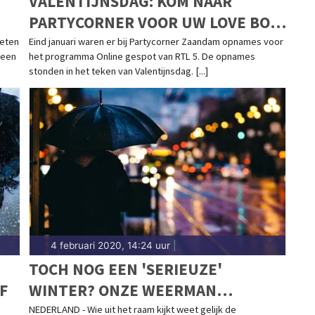
VALENTIJNSDAG: KOM NAAR
PARTYCORNER VOOR UW LOVE BOX
(VIDEO)
oeten
Eind januari waren er bij Partycorner Zaandam opnames voor
 een
het programma Online gespot van RTL 5. De opnames
stonden in het teken van Valentijnsdag. [...]
4 februari 2020, 14:24 uur
|
TOCH NOG EEN 'SERIEUZE'
F
WINTER? ONZE WEERMAN
VERWACHT VAN NIET
NEDERLAND - Wie uit het raam kijkt weet gelijk de