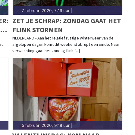
7 februari 2020, 7:19 uur
|
ER:
ZET JE SCHRAP: ZONDAG GAAT HET
L
FLINK STORMEN
NEDERLAND - Aan het relatief rustige winterweer van de
et
afgelopen dagen komt dit weekend abrupt een einde. Naar
verwachting gaat het zondag flink [...]
5 februari 2020, 9:18 uur
|