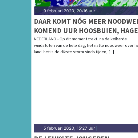
9 februari 2020, 20:16 uur
|
DAAR KOMT NÓG MEER NOODWE
KOMEND UUR HOOSBUIEN, HAGE
EN ONWEER
NEDERLAND - Op dit moment trekt, na de keiharde
windstoten van de hele dag, het natte noodweer over h
land: het is de dikste storm sinds tijden, [...]
5 februari 2020, 15:27 uur
|