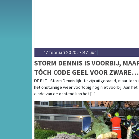
het CoBrA-park en het weerbericht voor Am
17 februari 2020, 7:47 uur
|
STORM DENNIS IS VOORBIJ, MAA
TÓCH CODE GEEL VOOR ZWARE
WINDSTOTEN EN ONWEER
DE BILT - Storm Dennis lijkt te zijn uitgeraasd, maar toch 
het onstuimige weer voorlopig nog niet voorbij. Aan het
einde van de ochtend kan het [...]