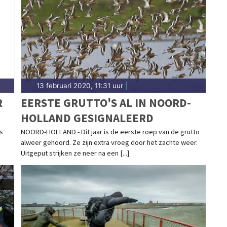
stelveen en omgeving.
13 februari 2020, 11:31 uur
|
R
EERSTE GRUTTO'S AL IN NOORD-
HOLLAND GESIGNALEERD
is
NOORD-HOLLAND - Dit jaar is de eerste roep van de grutto
alweer gehoord. Ze zijn extra vroeg door het zachte weer.
Uitgeput strijken ze neer na een [...]