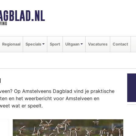
AGBLAD.NL
ving
Regionaal
Specials
Sport
Uitgaan
Vacatures
Contact
N
veen? Op Amstelveens Dagblad vind je praktische
nten en het weerbericht voor Amstelveen en
weet wat er speelt.
ELVEEN
veenseweg tot evenementen in het Cobra Museum,