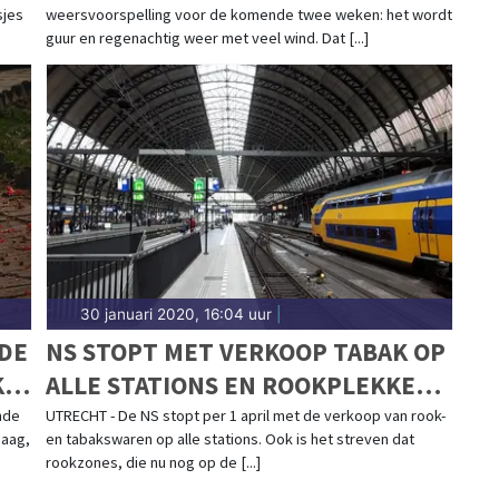
sjes
weersvoorspelling voor de komende twee weken: het wordt
guur en regenachtig weer met veel wind. Dat [...]
30 januari 2020, 16:04 uur
|
NDE
NS STOPT MET VERKOOP TABAK OP
K
ALLE STATIONS EN ROOKPLEKKEN
VERDWIJNEN
nde
UTRECHT - De NS stopt per 1 april met de verkoop van rook-
Haag,
en tabakswaren op alle stations. Ook is het streven dat
rookzones, die nu nog op de [...]