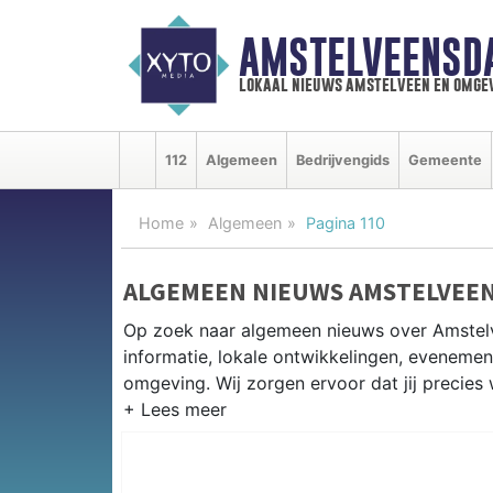
AMSTELVEENSD
lokaal nieuws amstelveen en omge
112
Algemeen
Bedrijvengids
Gemeente
Home
Algemeen
Pagina 110
ALGEMEEN NIEUWS AMSTELVEE
Op zoek naar algemeen nieuws over Amstel
informatie, lokale ontwikkelingen, eveneme
omgeving. Wij zorgen ervoor dat jij precies 
PRAKTISCHE INFORMATIE AMST
Van werkzaamheden op de A9 en de Amstel