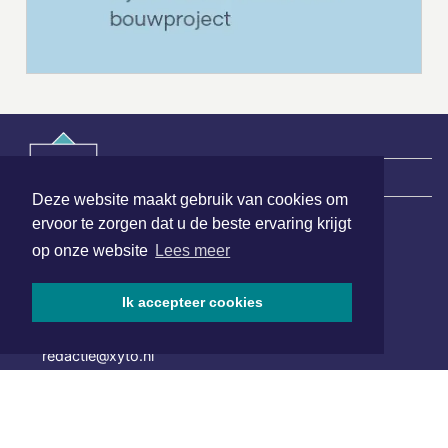
|
Nieuws | Sport | Evenementen
Deze website maakt gebruik van cookies om
ervoor te zorgen dat u de beste ervaring krijgt
op onze website
Lees meer
Hoofdvestiging:
van Benthuizenlaan 1
1701 BZ Heerhugowaard
Ik accepteer cookies
072 8200 600
redactie@xyto.nl
www.xyto.nl
SOCIAL MEDIA