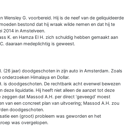
van Wensley G. voorbereid. Hij is de neef van de geliquideerde
moeden bestond dat hij wraak wilde nemen en dat hij te
i 2014 in Amstelveen.
ass K. en Hamza El H. zich schuldig hebben gemaakt aan
C. daaraan medeplichtig is geweest.
. (26 jaar) doodgeschoten in zijn auto in Amsterdam. Zoals
 de onderzoeken Himalaya en Dollar.
H. is doodgeschoten. De rechtbank acht evenwel bewezen
deze liquidatie. Hij heeft niet alleen de aanzet tot deze
e zeggen dat Massod A.H. per direct ‘geveegd’ moest
en van een concreet plan van uitvoering; Massod A.H. zou
orden doodgeschoten.
isatie een (groot) probleem was geworden en het
 groep was overgelopen.