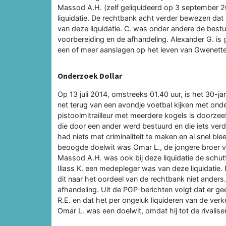
Massod A.H. (zelf geliquideerd op 3 september 2
liquidatie. De rechtbank acht verder bewezen da
van deze liquidatie. C. was onder andere de bestuu
voorbereiding en de afhandeling. Alexander G. 
een of meer aanslagen op het leven van Gwenette M
Onderzoek Dollar
Op 13 juli 2014, omstreeks 01.40 uur, is het 30-j
net terug van een avondje voetbal kijken met onder 
pistoolmitrailleur met meerdere kogels is doorzee
die door een ander werd bestuurd en die iets ver
had niets met criminaliteit te maken en al snel 
beoogde doelwit was Omar L., de jongere broer va
Massod A.H. was ook bij deze liquidatie de schu
Iliass K. een medepleger was van deze liquidatie
dit naar het oordeel van de rechtbank niet anders.
afhandeling. Uit de PGP-berichten volgt dat er 
R.E. en dat het per ongeluk liquideren van de ve
Omar L. was een doelwit, omdat hij tot de rivali