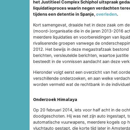
het Justitieel Complex Schiphol uitspraak geda
liquidatieproces waarin negen verdachten terec
tijdens een detentie in Spanje,
overleden
.
Kort samengevat, draaide het in deze zaak om de
(moord-)organisatie die in de jaren 2013-2016 act
meerdere liquidaties en voorbereidingen van liqui
rivaliserende groepen vanwege de onderschepping
2012. Het bewijs in deze megastrafzaak bestond v
berichten, versleutelde berichten, waartoe justitie
besteedt in de vonnissen aandacht aan deze verkr
Hieronder volgt eerst een overzicht van het oorde
verschillende onderzoeken, en aan welke verdach
worden vermeld wat de rechtbank in de individuel
Onderzoek Himalaya
Op 20 februari 2014, iets voor half acht in de och
doodgeschoten. Hij was net zijn auto ingestapt,
automatische vuurwapens, meerdere kogels op hem
vluchtauto gestapt, die korte tijd later in Amster