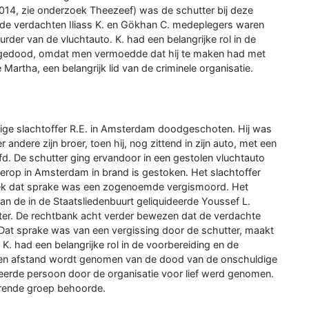
014, zie onderzoek Theezeef) was de schutter bij deze
t de verdachten Iliass K. en Gökhan C. medeplegers waren
rder van de vluchtauto. K. had een belangrijke rol in de
is gedood, omdat men vermoedde dat hij te maken had met
artha, een belangrijk lid van de criminele organisatie.
arige slachtoffer R.E. in Amsterdam doodgeschoten. Hij was
andere zijn broer, toen hij, nog zittend in zijn auto, met een
fd. De schutter ging ervandoor in een gestolen vluchtauto
derop in Amsterdam in brand is gestoken. Het slachtoffer
bleek dat sprake was een zogenoemde vergismoord. Het
n de in de Staatsliedenbuurt geliquideerde Youssef L.
tter. De rechtbank acht verder bewezen dat de verdachte
. Dat sprake was van een vergissing door de schutter, maakt
 K. had een belangrijke rol in de voorbereiding en de
geen afstand wordt genomen van de dood van de onschuldige
rkeerde persoon door de organisatie voor lief werd genomen.
serende groep behoorde.