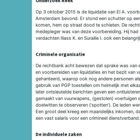
Onderzoek Reek
Op 3 oktober 2015 is de liquidatie van El A. voorbe
Amsterdam bevond. Er stond een schutter op een n
komen, hem op straat dood te schieten. De rech
medepleger was van deze voorbereiding. Hij had
verdachten Iliass K. en Surailie I. ook een belangrijk
Criminele organisatie
De rechtbank acht bewezen dat sprake was van een
en voorbereiden van liquidaties en het bezit van
gehanteerd, waarop ook nog andere personen als 
gebruik van PGP toestellen om heimelijk met elk
later ontsleutelde berichten geven een ontluisteren
gemaakt van vuurwapens, (gestolen) voertuigen
doelwitten te observeren (‘spotten’). De leden 
Een groot deel kreeg een maandelijks inkomen, d
een vast salaris voor een crimineel dienstverband.
De individuele zaken