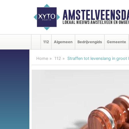
AMSTELVEENSD
lokaal nieuws amstelveen en omge
112
Algemeen
Bedrijvengids
Gemeente
Home
112
Straffen tot levenslang in groot