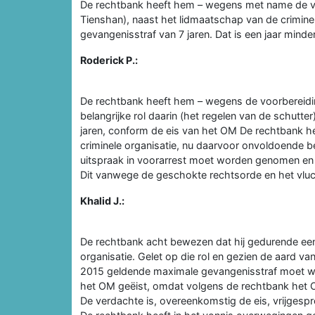
De rechtbank heeft hem – wegens met name de vo
Tienshan), naast het lidmaatschap van de crimine
gevangenisstraf van 7 jaren. Dat is een jaar mind
Roderick P.:
De rechtbank heeft hem – wegens de voorbereiding
belangrijke rol daarin (het regelen van de schutte
jaren, conform de eis van het OM De rechtbank h
criminele organisatie, nu daarvoor onvoldoende bew
uitspraak in voorarrest moet worden genomen en 
Dit vanwege de geschokte rechtsorde en het vlu
Khalid J.:
De rechtbank acht bewezen dat hij gedurende een p
organisatie. Gelet op die rol en gezien de aard va
2015 geldende maximale gevangenisstraf moet wo
het OM geëist, omdat volgens de rechtbank het O
De verdachte is, overeenkomstig de eis, vrijgesp