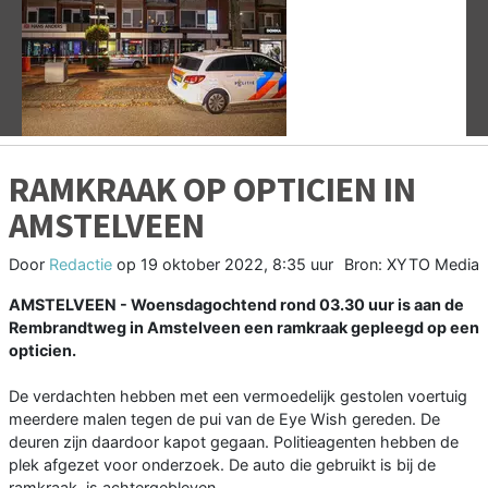
Vorige
V
RAMKRAAK OP OPTICIEN IN
AMSTELVEEN
Door
Redactie
op
19 oktober 2022, 8:35 uur
Bron: XYTO Media
AMSTELVEEN - Woensdagochtend rond 03.30 uur is aan de
Rembrandtweg in Amstelveen een ramkraak gepleegd op een
opticien.
De verdachten hebben met een vermoedelijk gestolen voertuig
meerdere malen tegen de pui van de Eye Wish gereden. De
deuren zijn daardoor kapot gegaan. Politieagenten hebben de
plek afgezet voor onderzoek. De auto die gebruikt is bij de
ramkraak, is achtergebleven.