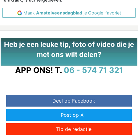
Maak
Amstelveensdagblad
je Google-favoriet
Heb je een leuke tip, foto of video die je
met ons wilt delen?
APP ONS!
T.
06 - 574 71 321
Deel op Facebook
Post op X
Tip de redactie