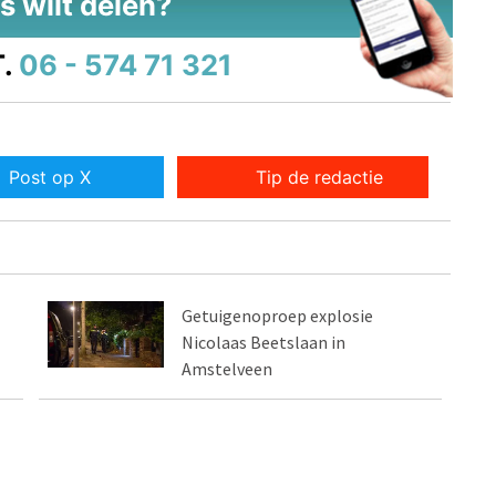
s wilt delen?
.
06 - 574 71 321
Post op X
Tip de redactie
Getuigenoproep explosie
Nicolaas Beetslaan in
Amstelveen