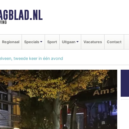
AGBLAD.NL
ving
Regionaal
Specials
Sport
Uitgaan
Vacatures
Contact
lveen, tweede keer in één avond