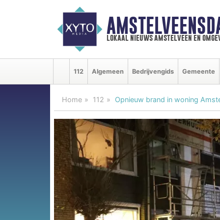
AMSTELVEENSD
lokaal nieuws amstelveen en omge
112
Algemeen
Bedrijvengids
Gemeente
Home
112
Opnieuw brand in woning Amste