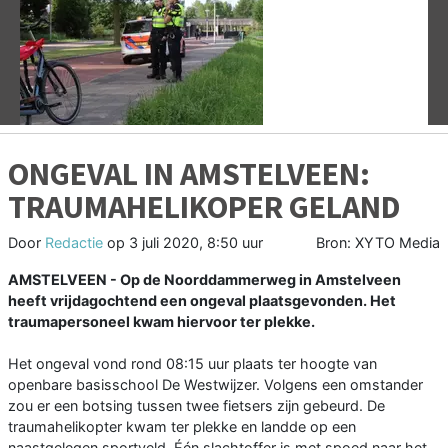
Vorige
V
ONGEVAL IN AMSTELVEEN:
TRAUMAHELIKOPER GELAND
Door
Redactie
op
3 juli 2020, 8:50 uur
Bron: XYTO Media
AMSTELVEEN - Op de Noorddammerweg in Amstelveen
heeft vrijdagochtend een ongeval plaatsgevonden. Het
traumapersoneel kwam hiervoor ter plekke.
Het ongeval vond rond 08:15 uur plaats ter hoogte van
openbare basisschool De Westwijzer. Volgens een omstander
zou er een botsing tussen twee fietsers zijn gebeurd. De
traumahelikopter kwam ter plekke en landde op een
naastgelegen sportveld. Één slachtoffer is met spoed naar het