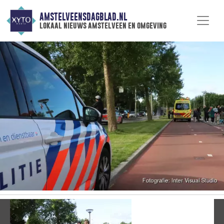
AMSTELVEENSDAGBLAD.NL
lokaal nieuws amstelveen en omgeving