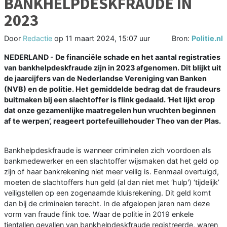
BANKHELPDESKFRAUDE IN
2023
Door
Redactie
op
11 maart 2024, 15:07 uur
Bron:
Politie.nl
NEDERLAND - De financiële schade en het aantal registraties
van bankhelpdeskfraude zijn in 2023 afgenomen. Dit blijkt uit
de jaarcijfers van de Nederlandse Vereniging van Banken
(NVB) en de politie. Het gemiddelde bedrag dat de fraudeurs
buitmaken bij een slachtoffer is flink gedaald. ‘Het lijkt erop
dat onze gezamenlijke maatregelen hun vruchten beginnen
af te werpen’, reageert portefeuillehouder Theo van der Plas.
Bankhelpdeskfraude is wanneer criminelen zich voordoen als
bankmedewerker en een slachtoffer wijsmaken dat het geld op
zijn of haar bankrekening niet meer veilig is. Eenmaal overtuigd,
moeten de slachtoffers hun geld (al dan niet met ‘hulp') ‘tijdelijk’
veiligstellen op een zogenaamde kluisrekening. Dit geld komt
dan bij de criminelen terecht. In de afgelopen jaren nam deze
vorm van fraude flink toe. Waar de politie in 2019 enkele
tientallen gevallen van bankhelpdeskfraude registreerde, waren