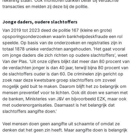
rekening staan.’ Ook monitoren banken beter bij verdachte
transacties en melden zij deze bij de politie.
Jonge daders, oudere slachtoffers
Van 2019 tot 2023 deed de politie 167 (kleine en grote)
opsporingsonderzoeken waarin bankhelpdeskfraude een rol
speelde. Op basis van de onderzoeken en registraties zijn in
totaal 1878 unieke verdachten aangehouden. ‘Het gaat vooral
om jonge daders die zich richten op oudere slachtoffers’, weet
Van der Plas. ‘Uit onze cijfers blijkt dat meer dan 80 procent van
de verdachten jonger is dan 40 jaar, terwijl bijna 80 procent van
de slachtoffers ouder is dan 60. De criminelen zijn gericht op
zoek naar deze kwetsbare groep slachtoffers om zoveel
mogelijk geld buit te maken. Daarom blijft het zo belangrijk om
mensen preventief voor te lichten. Ook dit doen we samen met
de banken, Ministeries van J&V en bijvoorbeeld EZK, maar ook
met ouderenorganisaties. Daarnaast is het belangrijk dat
slachtoffers aangifte doen.’
Veel mensen doen geen aangifte uit schaamte of omdat ze
denken dat het geen zin heeft. Maar aangifte doen is belangrijk