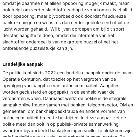
omdat je daarmee niet alleen opsporing mogelijk maakt, maar
ook helpt om verder slachtofferschap te voorkomen. Niet altijd
door opsporing, maar bijvoorbeeld ook doordat frauduleuze
bankrekeningen en websites dan eerder geblokkeerd of uit de
lucht worden gehaald. ‘Wij blijven oproepen om bij dit soort
delicten aangifte te doen, omdat die informatie van het
slachtoffer onderdeel is van de grotere puzzel of net het
ontbrekende puzzelstukje kan zijn.’
Landelijke aanpak
De politie kent sinds 2022 een landelijke aanpak onder de naam
Operatie Centurion, dat toeziet op het vergroten van de
opvolging van aangiften van online criminaliteit. Aangiftes
worden geclusterd en opgepakt in de eenheid waar de
verdachten wonen. Daarnaast werkt de politie in de integrale
aanpak online fraude samen met banken, telecomsector, OM en
gemeenten, om bankhelpdeskfraude en andere vormen van
online criminaliteit breed te bestrijden. In deze aanpak zet de
politie meer dan ooit in op publiek-private samenwerking
waardoor bijvoorbeeld bankrekeningen sneller te blokkeren zijn
en/of malafide sites uit de lucht gehaald kunnen worden. Zo