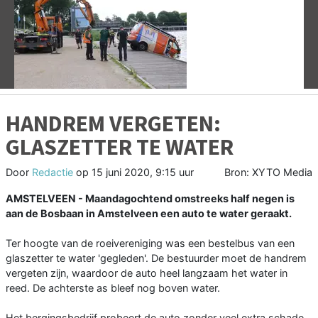
Vorige
V
HANDREM VERGETEN:
GLASZETTER TE WATER
Door
Redactie
op
15 juni 2020, 9:15 uur
Bron: XYTO Media
AMSTELVEEN - Maandagochtend omstreeks half negen is
aan de Bosbaan in Amstelveen een auto te water geraakt.
Ter hoogte van de roeivereniging was een bestelbus van een
glaszetter te water 'gegleden'. De bestuurder moet de handrem
vergeten zijn, waardoor de auto heel langzaam het water in
reed. De achterste as bleef nog boven water.
Het bergingsbedrijf probeert de auto zonder veel extra schade