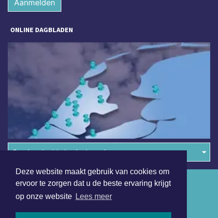
Aanmelden
ONLINE DAGBLADEN
Overige dagbladen in de regio
Deze website maakt gebruik van cookies om
Algemene voorwaarden
ervoor te zorgen dat u de beste ervaring krijgt
op onze website
Lees meer
Disclaimer
Privacy Statement