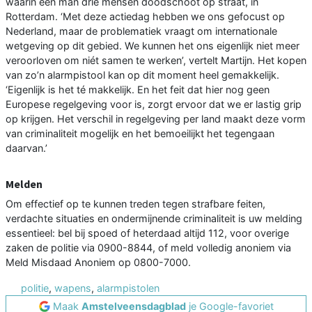
waarin een man drie mensen doodschoot op straat, in
Rotterdam. ‘Met deze actiedag hebben we ons gefocust op
Nederland, maar de problematiek vraagt om internationale
wetgeving op dit gebied. We kunnen het ons eigenlijk niet meer
veroorloven om niét samen te werken’, vertelt Martijn. Het kopen
van zo’n alarmpistool kan op dit moment heel gemakkelijk.
‘Eigenlijk is het té makkelijk. En het feit dat hier nog geen
Europese regelgeving voor is, zorgt ervoor dat we er lastig grip
op krijgen. Het verschil in regelgeving per land maakt deze vorm
van criminaliteit mogelijk en het bemoeilijkt het tegengaan
daarvan.’
Melden
Om effectief op te kunnen treden tegen strafbare feiten,
verdachte situaties en ondermijnende criminaliteit is uw melding
essentieel: bel bij spoed of heterdaad altijd 112, voor overige
zaken de politie via 0900-8844, of meld volledig anoniem via
Meld Misdaad Anoniem op 0800-7000.
politie
,
wapens
,
alarmpistolen
Maak
Amstelveensdagblad
je Google-favoriet