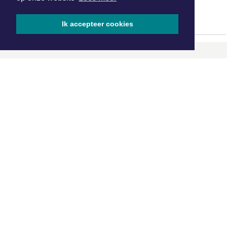
levenstestament in Aalsmeer
Ik accepteer cookies
ONZE
PARTNERS