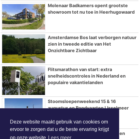
Molenaar Badkamers opent grootste
showroom tot nu toe in Heerhugowaard
Amsterdamse Bos laat verborgen natuur
zien in tweede editie van Het
Onzichtbare Zichtbaar
Flitsmarathon van start: extra
snelheidscontroles in Nederland en
populaire vakantielanden
Stoomsloepenweekend 15 & 16
augustus en Rondvaarten IJsselmeer
Deze website maakt gebruik van cookies om
ervoor te zorgen dat u de beste ervaring krijgt
Gratis lezing over het testament en
op onze website
Lees meer