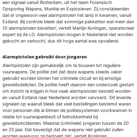
een signaal vanuit Rotterdam, uit het team Forensisch
Opsporing Wapens, Munitie en Explosieven. Zij constateerden
dat er ongewoon veel alarmpistolen het land in kwamen, vanuit
Estland. Bij controle bleek dat sommige pakketten wel meer dan
10 alarmpistolen bevatten’, vertelt Martijn Koningen, operationeel
expert bij de LO. Alarmpistolen mogen in Nederland niet worden
gekocht en verkocht, dus dit hoge aantal was opvallend.
Alarmpistolen gebruikt door jongeren
Alarmpistolen zijn gemakkelijk om te bouwen tot reguliere
vuurwapens. De politie ziet dat deze wapens steeds vaker
gebruikt worden binnen het criminele circuit en bij ernstige
geweldsdelicten. De politie heeft daarom een onderzoek gestart
om inzicht te krijgen in hoe vaak alarmpistolen besteld worden
en vanuit Estland naar Nederland worden vervoerd. ‘Dit leverde
signalen op waaruit bleek dat veel bestellingen bestemd waren
voor personen die al binnen de politiesystemen voorkwamen in
relatie tot vuurwapenbezit of betrokkenheid bij
geweldsincidenten. Meestal (criminele) jongeren tussen de 20
en 25 jaar. Dat bevestigt dat de wapens niet gebruikt zullen
worden waarvoor ze bedoeld zijn’, vertelt Koningen.