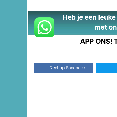
Heb je een leuke t
met on
APP ONS!
T
Deel op Facebook