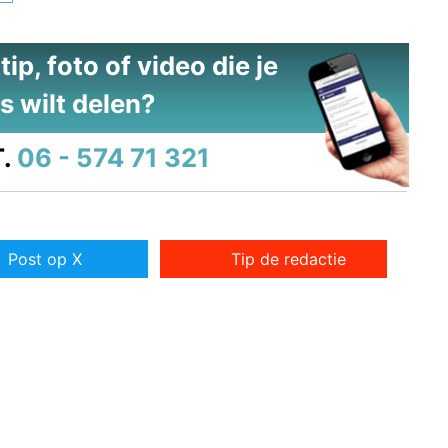
ip, foto of video die je
s wilt delen?
.
06 - 574 71 321
Post op X
Tip de redactie