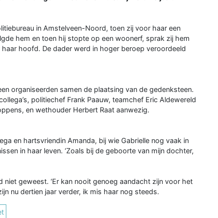
itiebureau in Amstelveen-Noord, toen zij voor haar een
volgde hem en toen hij stopte op een woonerf, sprak zij hem
r haar hoofd. De dader werd in hoger beroep veroordeeld
n organiseerden samen de plaatsing van de gedenksteen.
n collega’s, politiechef Frank Paauw, teamchef Eric Aldewereld
oppens, en wethouder Herbert Raat aanwezig.
collega en hartsvriendin Amanda, bij wie Gabrielle nog vaak in
issen in haar leven. ‘Zoals bij de geboorte van mijn dochter,
jd niet geweest. ‘Er kan nooit genoeg aandacht zijn voor het
zijn nu dertien jaar verder, ik mis haar nog steeds.
et