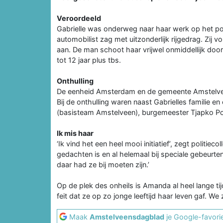
Veroordeeld
Gabrielle was onderweg naar haar werk op het pol
automobilist zag met uitzonderlijk rijgedrag. Zij 
aan. De man schoot haar vrijwel onmiddellijk doo
tot 12 jaar plus tbs.
Onthulling
De eenheid Amsterdam en de gemeente Amstelvee
Bij de onthulling waren naast Gabrielles familie e
(basisteam Amstelveen), burgemeester Tjapko P
Ik mis haar
‘Ik vind het een heel mooi initiatief’, zegt politie
gedachten is en al helemaal bij speciale gebeurten
daar had ze bij moeten zijn.’
Op de plek des onheils is Amanda al heel lange ti
feit dat ze op zo jonge leeftijd haar leven gaf. We 
Maak
Amstelveensdagblad
je Google-favori