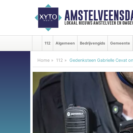
AMSTELVEENSD
lokaal nieuws amstelveen en omge
112
Algemeen
Bedrijvengids
Gemeente
Home
112
Gedenksteen Gabrielle Cevat on