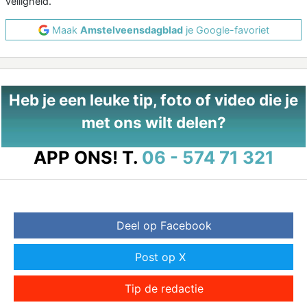
veiligheid.
Maak
Amstelveensdagblad
je Google-favoriet
Heb je een leuke tip, foto of video die je
met ons wilt delen?
APP ONS!
T.
06 - 574 71 321
Deel op Facebook
Post op X
Tip de redactie