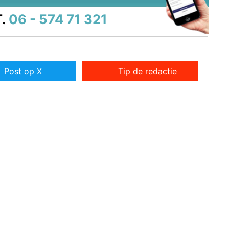
.
06 - 574 71 321
Post op X
Tip de redactie