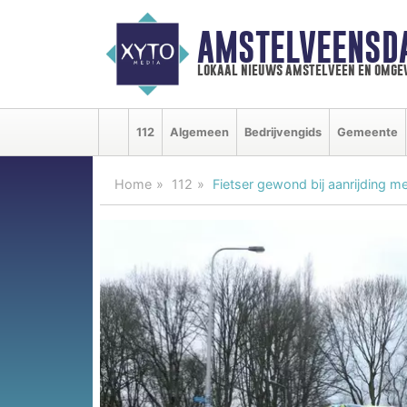
AMSTELVEENSD
lokaal nieuws amstelveen en omge
112
Algemeen
Bedrijvengids
Gemeente
Home
112
Fietser gewond bij aanrijding m