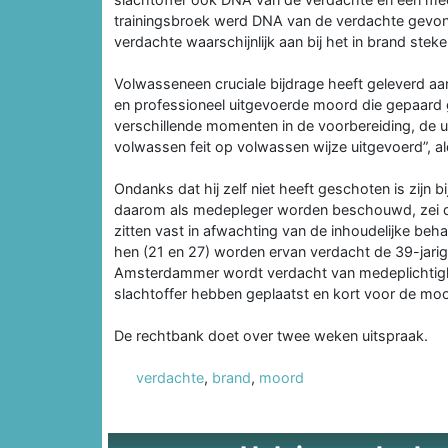
trainingsbroek werd DNA van de verdachte gevo
verdachte waarschijnlijk aan bij het in brand stek
Volwasseneen cruciale bijdrage heeft geleverd aan
en professioneel uitgevoerde moord die gepaard 
verschillende momenten in de voorbereiding, de ui
volwassen feit op volwassen wijze uitgevoerd”, aldus 
Ondanks dat hij zelf niet heeft geschoten is zijn
daarom als medepleger worden beschouwd, zei de 
zitten vast in afwachting van de inhoudelijke beh
hen (21 en 27) worden ervan verdacht de 39-jar
Amsterdammer wordt verdacht van medeplichtighe
slachtoffer hebben geplaatst en kort voor de mo
De rechtbank doet over twee weken uitspraak.
verdachte
,
brand
,
moord