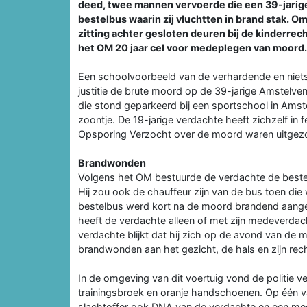
deed, twee mannen vervoerde die een 39-jari
bestelbus waarin zij vluchtten in brand stak. O
zitting achter gesloten deuren bij de kinderre
het OM 20 jaar cel voor medeplegen van moord.
Een schoolvoorbeeld van de verhardende en niets 
justitie de brute moord op de 39-jarige Amstelve
die stond geparkeerd bij een sportschool in Amste
zoontje. De 19-jarige verdachte heeft zichzelf in f
Opsporing Verzocht over de moord waren uitgezon
Brandwonden
Volgens het OM bestuurde de verdachte de bestel
Hij zou ook de chauffeur zijn van de bus toen di
bestelbus werd kort na de moord brandend aange
heeft de verdachte alleen of met zijn medeverda
verdachte blijkt dat hij zich op de avond van de 
brandwonden aan het gezicht, de hals en zijn rec
In de omgeving van dit voertuig vond de politie v
trainingsbroek en oranje handschoenen. Op één 
slachtoffer ook DNA van de verdachte en een me