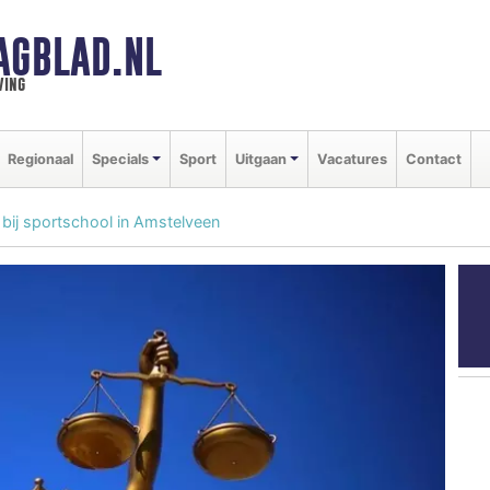
AGBLAD.NL
ving
Regionaal
Specials
Sport
Uitgaan
Vacatures
Contact
d bij sportschool in Amstelveen