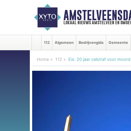
AMSTELVEENSD
lokaal nieuws amstelveen en omge
112
Algemeen
Bedrijvengids
Gemeente
Home
112
Eis: 20 jaar celstraf voor moor