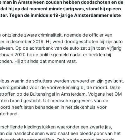
ge man in Amstelveen zouden hebben doodschoten en de
mdat hij op dat moment minderjarig was, stond hij op een
chter. Tegen de inmiddels 19-jarige Amsterdammer eiste
ontziende zware criminaliteit, noemde de officier van
ner in december 2019. Hij werd doodgeschoten bij zijn auto
lveen. Op de achterbank van de auto zat zijn toen vijfjarig
ebruari 2020 bij de politie gemeld nadat er beelden bij
den. Hij zit sinds dat moment vast.
bus waarin de schutters werden vervoerd en zijn gevlucht.
e werd gebruikt voor de voorverkenning bij de moord. Deze
troffen op de Buitensingel in Amsterdam. Volgens het OM
chten brand gesticht. Uit medische gegevens van de
moord heeft laten behandelen in het ziekenhuis voor
hterhand.
erschillende kledingstukken waaronder een zwarte jas,
van die handschoenen werd naast een bloedspoor van het
deverdachte aangetroffen. Ook op de zwarte jas en de