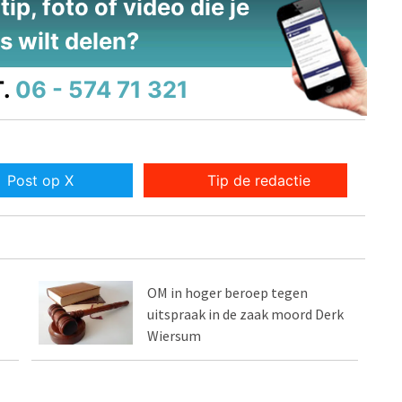
ip, foto of video die je
s wilt delen?
.
06 - 574 71 321
Post op X
Tip de redactie
OM in hoger beroep tegen
uitspraak in de zaak moord Derk
Wiersum