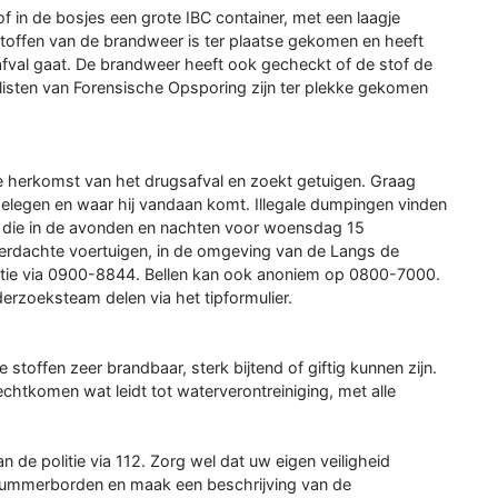
in de bosjes een grote IBC container, met een laagje
 Stoffen van de brandweer is ter plaatse gekomen en heeft
fval gaat. De brandweer heeft ook gecheckt of de stof de
ialisten van Forensische Opsporing zijn ter plekke gekomen
e herkomst van het drugsafval en zoekt getuigen. Graag
 gelegen en waar hij vandaan komt. Illegale dumpingen vinden
en die in de avonden en nachten voor woensdag 15
erdachte voertuigen, in de omgeving van de Langs de
itie via 0900-8844. Bellen kan ook anoniem op 0800-7000.
derzoeksteam delen via het tipformulier.
stoffen zeer brandbaar, sterk bijtend of giftig kunnen zijn.
chtkomen wat leidt tot waterverontreiniging, met alle
n de politie via 112. Zorg wel dat uw eigen veiligheid
 nummerborden en maak een beschrijving van de