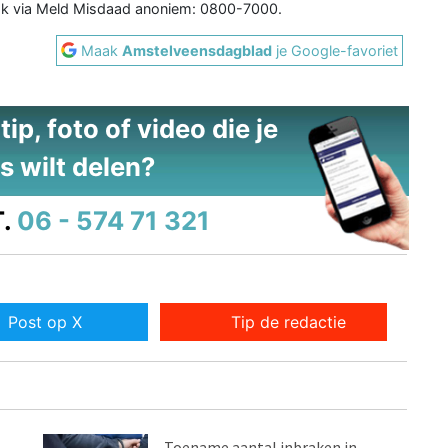
ok via Meld Misdaad anoniem: 0800-7000.
Maak
Amstelveensdagblad
je Google-favoriet
ip, foto of video die je
s wilt delen?
.
06 - 574 71 321
Post op X
Tip de redactie
Toename aantal inbraken in