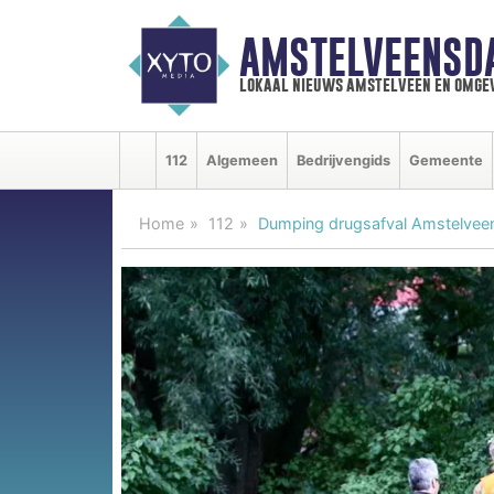
AMSTELVEENSD
lokaal nieuws amstelveen en omge
112
Algemeen
Bedrijvengids
Gemeente
Home
112
Dumping drugsafval Amstelvee