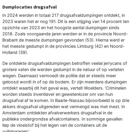
Dumplocaties drugsafval
In 2024 werden in totaal 217 drugsafvaldumpingen ontdekt, in
2023 waren het er nog 191. Dit is een stijging van 14 procent ten
opzichte van 2023 en het hoogste aantal dumpingen sinds
2018. Zoals voorgaande jaren werden er in de provincie Noord-
Brabant de meeste dumpingen gevonden (53). Hierna werd er
het meeste gedumpt in de provincies Limburg (42) en Noord-
Holland (39).
De ontdekte drugsafvaldumpingen betroffen veelal jerrycans of
grotere vaten die werden gedumpt in de natuur of op verlaten
wegen. Daarnaast vermoedt de politie dat er steeds meer
geloosd wordt in of op de bodem. Er zijn meerdere dumpingen
ontdekt waarbij dit het geval was, vertelt Woelders. ‘Criminelen
worden steeds inventiever en gewetenlozer om van hun
drugsafval af te komen. In Baarle-Nassau bijvoorbeeld is op drie
akkers drugsafval uitgereden wat vermengd was met mest. In
Amsterdam ontdekten afvalverwerkers drugsafval in de
publieke ondergrondse afvalcontainers. In sommige gevallen
liep de vloeistof bij het legen van de containers uit de
vuilniswagen.’