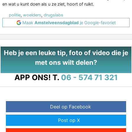
en wat u kunt doen als u ze ziet, hoort of ruikt.
politie
,
woelders
,
drugslabs
Maak
Amstelveensdagblad
je Google-favoriet
Heb je een leuke tip, foto of video die je
met ons wilt delen?
APP ONS!
T.
06 - 574 71 321
Deel op Facebook
Post op X