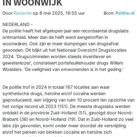
IN WOONWIJK
Door
Redactie
op
8 mei 2025, 16:55 uur
Bron:
Politie.nl
NEDERLAND -
De politie heeft het afgelopen jaar een recordaantal drugslabs
ontmanteld. Meer dan de helft werd aangetroffen in
woonwijken. Ook zijn er meer dumpingen van drugsafval
gevonden. Dit blijkt uit het Nationaal Overzicht Drugslocaties
2024. ‘Drugscriminelen worden steeds inventiever en
gewetenlozer’, constateert portefeuillehouder drugs Willem
Woelders. ‘De veiligheid van omwonenden is in het geding.’
De politie trof in 2024 in totaal 167 locaties aan waar
synthetische drugs, heroïne en/of cocaïne werden
geproduceerd, een stijging van ruim 10 procent ten opzichte van
het vorige record uit 2023 (151). De meeste drugslabs werden
ontdekt in de provincie Zuid-Holland (51), gevolgd door Noord-
Brabant (38) en Noord-Holland (19). Dat in Zuid-Holland zo veel
labs zijn gevonden, komt onder meer doordat de versnijding
en/of het persen van blokken cocaïne en heroïne zich