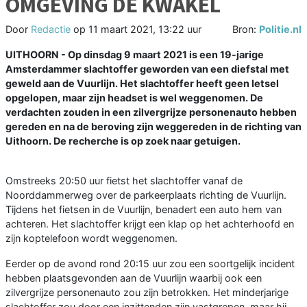
OMGEVING DE KWAKEL
Door
Redactie
op
11 maart 2021, 13:22 uur
Bron:
Politie.nl
UITHOORN - Op dinsdag 9 maart 2021 is een 19-jarige
Amsterdammer slachtoffer geworden van een diefstal met
geweld aan de Vuurlijn. Het slachtoffer heeft geen letsel
opgelopen, maar zijn headset is wel weggenomen. De
verdachten zouden in een zilvergrijze personenauto hebben
gereden en na de beroving zijn weggereden in de richting van
Uithoorn. De recherche is op zoek naar getuigen.
Omstreeks 20:50 uur fietst het slachtoffer vanaf de
Noorddammerweg over de parkeerplaats richting de Vuurlijn.
Tijdens het fietsen in de Vuurlijn, benadert een auto hem van
achteren. Het slachtoffer krijgt een klap op het achterhoofd en
zijn koptelefoon wordt weggenomen.
Eerder op de avond rond 20:15 uur zou een soortgelijk incident
hebben plaatsgevonden aan de Vuurlijn waarbij ook een
zilvergrijze personenauto zou zijn betrokken. Het minderjarige
slachtoffer zou door een inzittenden zijn vastgrepen, maar hij