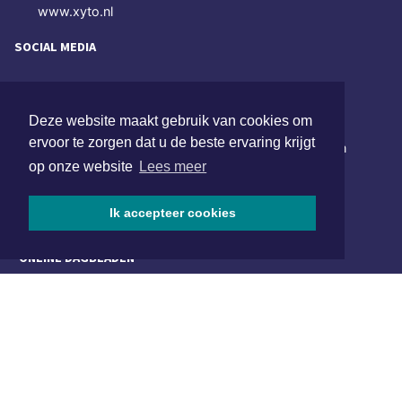
www.xyto.nl
SOCIAL MEDIA
NIEUWSBRIEF AANMELDEN
Deze website maakt gebruik van cookies om
ervoor te zorgen dat u de beste ervaring krijgt
Schrijf je in voor onze nieuwsbrief en krijg wekelijks een
samenvatting van alle gebeurtenissen uit jouw regio.
op onze website
Lees meer
Aanmelden
Ik accepteer cookies
ONLINE DAGBLADEN